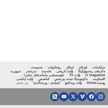
ساياسات
قوعام
ايماق
رۋحانييات
ەدەبيەت
ەكٸنشٸ رەسپۋبليكا
ۇلت تاريحى
ەلەمدە
دىزەتەر
سپورت
U magazine
ۇلت TV
جۇمىسشى ماماندىقتار جىلى!
اقساۋىت
ەكونوميكا جەنە بيزنەس
قىلمىس
ۇلت ايناسى
پوستtimes
ۇلت وبەكتيۆ
ايتىلدى - ورىندالدى!
ٶزەكتٸ