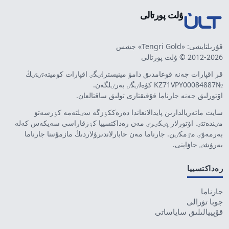
ۇلت پورتالى
قۇرىلتايشى: «Tengri Gold» جشس
2012-2026 © ۇلت پورتالى
قر اقپارات جەنە قوعامدىق دامۋ مينيسترلٸگٸ اقپارات كوميتەتٸنٸڭ
№KZ71VPY00084887 كۋەلٸگٸ بەرٸلگەن.
اۆتورلىق جەنە جارناما قۇقىقتارى تولىق ساقتالعان.
سايت ماتەريالدارىن پايدالانعاندا دەرەككٶزگە سٸلتەمە كٶرسەتۋ
مٸندەتتٸ. اۆتورلار پٸكٸرٸ مەن رەداكتسييا كٶزقاراسى سەيكەس كەلە
بەرمەۋٸ مٷمكٸن. جارناما مەن حابارلاندىرۋلاردىڭ مازمۇنىنا جارناما
بەرۋشٸ جاۋاپتى.
رەداكتسييا
جارناما
جوبا تۋرالى
قۇپييالىلىق ساياساتى