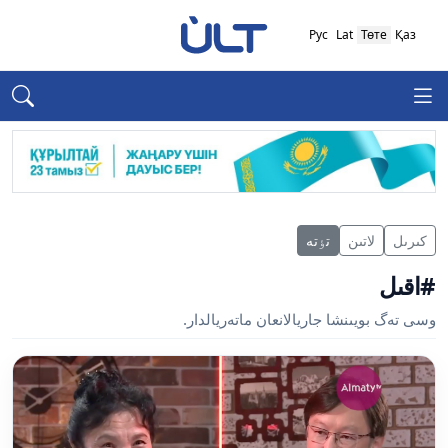
Рус
Lat
Төте
Қаз
كىرىل
لاتىن
تٶتە
#اقىل
وسى تەگ بويىنشا جاريالانعان ماتەريالدار.