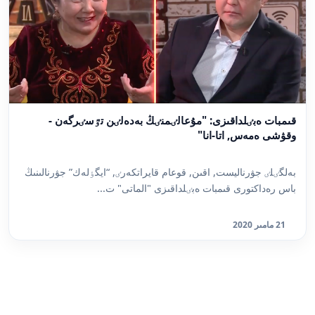
قىمبات ەبٸلداقىزى: "مۇعالٸمنٸڭ بەدەلٸن تٷسٸرگەن -
وقۋشى ەمەس, اتا-انا"
بەلگٸلٸ جۋرناليست, اقىن, قوعام قايراتكەرٸ, “ايگٶلەك” جۋرنالىنىڭ
باس رەداكتورى قىمبات ەبٸلداقىزى "الماتى" ت...
21 مامىر 2020