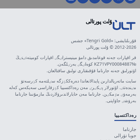
ۇلت پورتالى
قۇرىلتايشى: «Tengri Gold» جشس
2012-2026 © ۇلت پورتالى
قر اقپارات جەنە قوعامدىق دامۋ مينيسترلٸگٸ اقپارات كوميتەتٸنٸڭ
№KZ71VPY00084887 كۋەلٸگٸ بەرٸلگەن.
اۆتورلىق جەنە جارناما قۇقىقتارى تولىق ساقتالعان.
سايت ماتەريالدارىن پايدالانعاندا دەرەككٶزگە سٸلتەمە كٶرسەتۋ
مٸندەتتٸ. اۆتورلار پٸكٸرٸ مەن رەداكتسييا كٶزقاراسى سەيكەس كەلە
بەرمەۋٸ مٷمكٸن. جارناما مەن حابارلاندىرۋلاردىڭ مازمۇنىنا جارناما
بەرۋشٸ جاۋاپتى.
رەداكتسييا
جارناما
جوبا تۋرالى