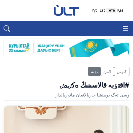
Рус
Lat
Төте
Қаз
كىرىل
لاتىن
تٶتە
#اقتٶبە قالاسىنىڭ ەكٸمٸ
وسى تەگ بويىنشا جاريالانعان ماتەريالدار.