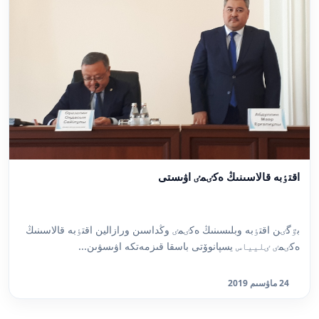
اقتٶبە قالاسىنىڭ ەكٸمٸ اۋىستى
بٷگٸن اقتٶبە وبلىسىنىڭ ەكٸمٸ وڭداسىن ورازالين اقتٶبە قالاسىنىڭ
ەكٸمٸ ٸليياس يسپانوۆتى باسقا قىزمەتكە اۋىسۋىن...
24 ماۋسىم 2019