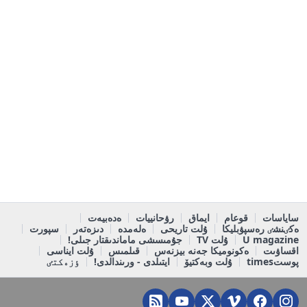
ساياسات
قوعام
ايماق
رۋحانييات
ەدەبيەت
ەكٸنشٸ رەسپۋبليكا
ۇلت تاريحى
ەلەمدە
دىزەتەر
سپورت
U magazine
ۇلت TV
جۇمىسشى ماماندىقتار جىلى!
اقساۋىت
ەكونوميكا جەنە بيزنەس
قىلمىس
ۇلت ايناسى
پوستtimes
ۇلت وبەكتيۆ
ايتىلدى - ورىندالدى!
ٶزەكتٸ