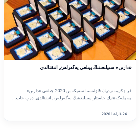
«دارىن» سىيلىعىنىڭ بيىلعى يەگەرلەرٸ انىقتالدى
قر ٷكٸمەتٸنٸڭ قاۋلىسىنا سەيكەس 2020 جىلعى «دارىن»
مەملەكەتتٸك جاستار سىيلىعىنىڭ يەگەرلەرٸ انىقتالدى, دەپ حاب...
24 قاراشا 2020