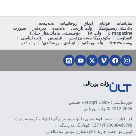
ساياسات
قوعام
ايماق
رۋحانييات
ەدەبيەت
ەكٸنشٸ رەسپۋبليكا
ۇلت تاريحى
ەلەمدە
دىزەتەر
سپورت
U magazine
ۇلت TV
جۇمىسشى ماماندىقتار جىلى!
اقساۋىت
ەكونوميكا جەنە بيزنەس
قىلمىس
ۇلت ايناسى
پوستtimes
ۇلت وبەكتيۆ
ايتىلدى - ورىندالدى!
ٶزەكتٸ
ۇلت پورتالى
قۇرىلتايشى: «Tengri Gold» جشس
2012-2026 © ۇلت پورتالى
قر اقپارات جەنە قوعامدىق دامۋ مينيسترلٸگٸ اقپارات كوميتەتٸنٸڭ
№KZ71VPY00084887 كۋەلٸگٸ بەرٸلگەن.
اۆتورلىق جەنە جارناما قۇقىقتارى تولىق ساقتالعان.