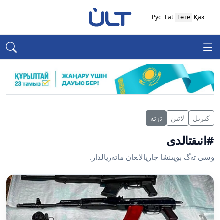
Рус
Lat
Төте
Қаз
كىرىل
لاتىن
تٶتە
#انىقتالدى
وسى تەگ بويىنشا جاريالانعان ماتەريالدار.