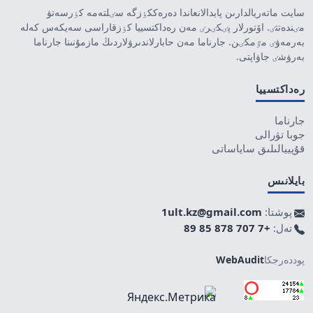
سايت ماتەريالدارىن پايدالانعاندا دەرەككٶزگە سٸلتەمە كٶرسەتۋ
مٸندەتتٸ. اۆتورلار پٸكٸرٸ مەن رەداكتسييا كٶزقاراسى سەيكەس كەلە
بەرمەۋٸ مٷمكٸن. جارناما مەن حابارلاندىرۋلاردىڭ مازمۇنىنا جارناما
بەرۋشٸ جاۋاپتى.
رەداكتسييا
جارناما
جوبا تۋرالى
قۇپييالىلىق ساياساتى
بايلانىس
پوشتا:
1ult.kz@gmail.com
تەل:
+7 707 878 85 89
پوددەرجكا
WebAudit