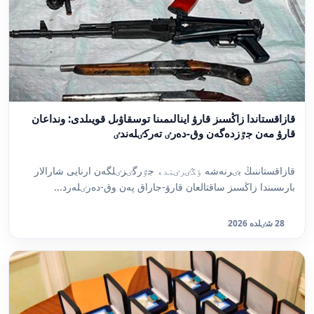
قازاقستاندا زاڭسىز قارۋ اينالىمىنا توسقاۋىل قويىلدى: ونداعان
قارۋ مەن جٷزدەگەن وق-دەرٸ تەركٸلەندٸ
قازاقستاننىڭ بٸرنەشە ٶڭٸرٸندە جٷرگٸزٸلگەن ارنايى شارالار
بارىسىندا زاڭسىز ساقتالعان قارۋ-جاراق پەن وق-دەرٸلەرد...
28 شٸلدە 2026