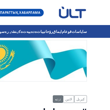
ПАРАТТЫҚ ХАБАРЛАМА
ساياسات
قوعام
ايماق
رۋحانييات
ەدەبيەت
ەكٸنشٸ رەسپۋب
كىرىل
لاتىن
تٶتە