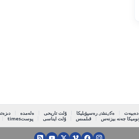
دەبيەت
ەكٸنشٸ رەسپۋبليكا
ۇلت تاريحى
ەلەمدە
دىزەتە
وميكا جەنە بيزنەس
قىلمىس
ۇلت ايناسى
پوستtimes