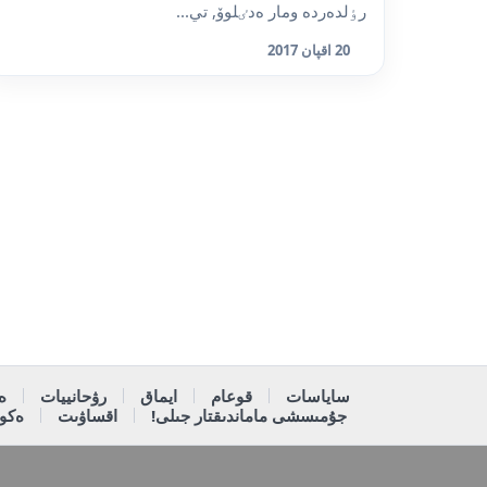
رٶلدەردە ومار ەدٸلوۆ, تي...
20 اقپان 2017
ساياسات
قوعام
ايماق
رۋحانييات
ە
جۇمىسشى ماماندىقتار جىلى!
اقساۋىت
ەكون