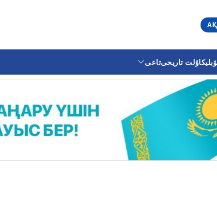
АҚ
ليكا
ۇلت تاريحى
تاعى