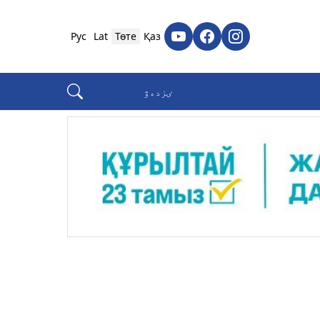
Рус
Lat
Төте
Қаз