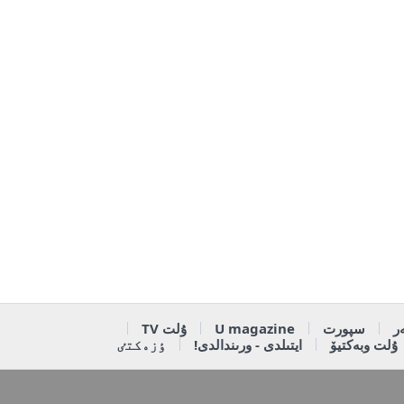
ر
سپورت
U magazine
ۇلت TV
ۇلت وبەكتيۆ
ايتىلدى - ورىندالدى!
ٶزەكتٸ