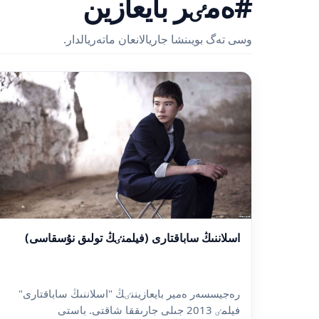
#ەمٸر بايعازين
وسى تەگ بويىنشا جاريالانعان ماتەريالدار.
اسلاننىڭ ساباقتارى (فيلمنٸڭ تولىق نۇسقاسى)
رەجيسسەر ەمير بايعازيننٸڭ "اسلاننىڭ ساباقتارى"
فيلمٸ 2013 جىلى جارىققا شاقتى. باستى