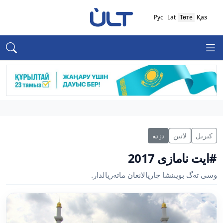
Рус
Lat
Төте
Қаз
كىرىل
لاتىن
تٶتە
#ايت نامازى 2017
وسى تەگ بويىنشا جاريالانعان ماتەريالدار.