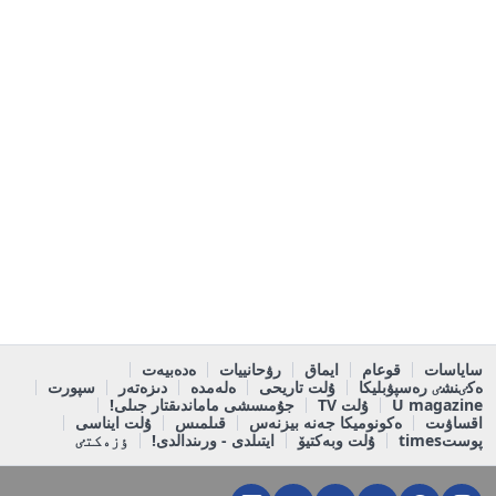
ساياسات
قوعام
ايماق
رۋحانييات
ەدەبيەت
ەكٸنشٸ رەسپۋبليكا
ۇلت تاريحى
ەلەمدە
دىزەتەر
سپورت
U magazine
ۇلت TV
جۇمىسشى ماماندىقتار جىلى!
اقساۋىت
ەكونوميكا جەنە بيزنەس
قىلمىس
ۇلت ايناسى
پوستtimes
ۇلت وبەكتيۆ
ايتىلدى - ورىندالدى!
ٶزەكتٸ