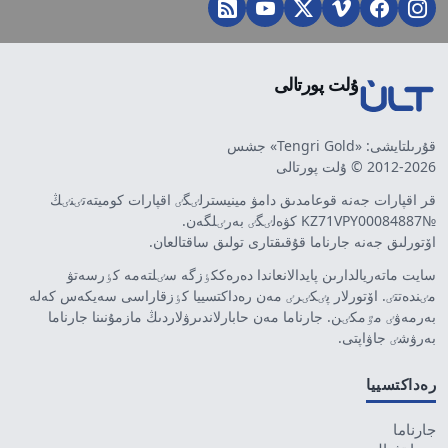
ۇلت پورتالى
قۇرىلتايشى: «Tengri Gold» جشس
2012-2026 © ۇلت پورتالى
قر اقپارات جەنە قوعامدىق دامۋ مينيسترلٸگٸ اقپارات كوميتەتٸنٸڭ
№KZ71VPY00084887 كۋەلٸگٸ بەرٸلگەن.
اۆتورلىق جەنە جارناما قۇقىقتارى تولىق ساقتالعان.
سايت ماتەريالدارىن پايدالانعاندا دەرەككٶزگە سٸلتەمە كٶرسەتۋ
مٸندەتتٸ. اۆتورلار پٸكٸرٸ مەن رەداكتسييا كٶزقاراسى سەيكەس كەلە
بەرمەۋٸ مٷمكٸن. جارناما مەن حابارلاندىرۋلاردىڭ مازمۇنىنا جارناما
بەرۋشٸ جاۋاپتى.
رەداكتسييا
جارناما