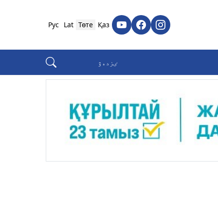
Рус
Lat
Төте
Қаз