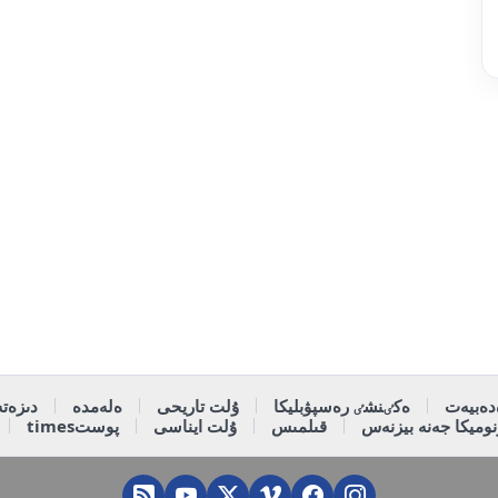
دەبيەت
ەكٸنشٸ رەسپۋبليكا
ۇلت تاريحى
ەلەمدە
دىزەتە
وميكا جەنە بيزنەس
قىلمىس
ۇلت ايناسى
پوستtimes