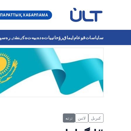
ПАРАТТЫҚ ХАБАРЛАМА
ساياسات
قوعام
ايماق
رۋحانييات
ەدەبيەت
ەكٸنشٸ رەسپۋب
كىرىل
لاتىن
تٶتە