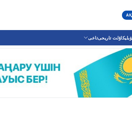
АҚ
ليكا
ۇلت تاريحى
تاعى