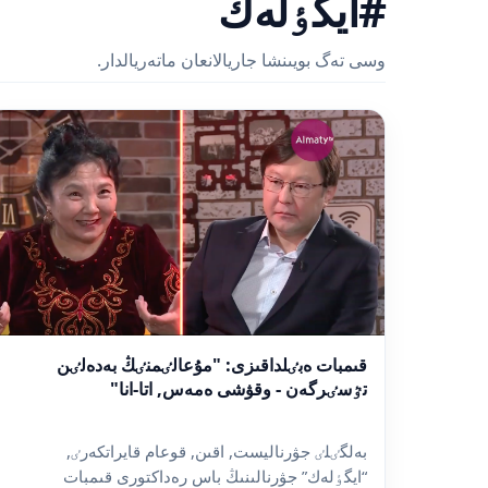
#ايگٶلەك
وسى تەگ بويىنشا جاريالانعان ماتەريالدار.
قىمبات ەبٸلداقىزى: "مۇعالٸمنٸڭ بەدەلٸن
تٷسٸرگەن - وقۋشى ەمەس, اتا-انا"
بەلگٸلٸ جۋرناليست, اقىن, قوعام قايراتكەرٸ,
“ايگٶلەك” جۋرنالىنىڭ باس رەداكتورى قىمبات