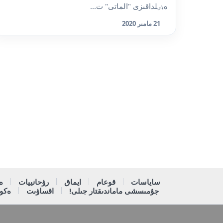
ەبٸلداقىزى "الماتى" ت...
21 مامىر 2020
ساياسات
قوعام
ايماق
رۋحانييات
ە
جۇمىسشى ماماندىقتار جىلى!
اقساۋىت
ەكون