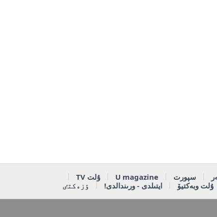
ر
سپورت
U magazine
ۇلت TV
ۇلت وبەكتيۆ
ايتىلدى - ورىندالدى!
ٶزەكتٸ