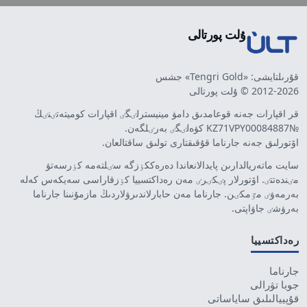
ۇلت پورتالى
قۇرىلتايشى: «Tengri Gold» جشس
2012-2026 © ۇلت پورتالى
قر اقپارات جەنە قوعامدىق دامۋ مينيسترلٸگٸ اقپارات كوميتەتٸنٸڭ
№KZ71VPY00084887 كۋەلٸگٸ بەرٸلگەن.
اۆتورلىق جەنە جارناما قۇقىقتارى تولىق ساقتالعان.
سايت ماتەريالدارىن پايدالانعاندا دەرەككٶزگە سٸلتەمە كٶرسەتۋ
مٸندەتتٸ. اۆتورلار پٸكٸرٸ مەن رەداكتسييا كٶزقاراسى سەيكەس كەلە
بەرمەۋٸ مٷمكٸن. جارناما مەن حابارلاندىرۋلاردىڭ مازمۇنىنا جارناما
بەرۋشٸ جاۋاپتى.
رەداكتسييا
جارناما
جوبا تۋرالى
قۇپييالىلىق ساياساتى