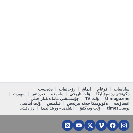
ساياسات
قوعام
ايماق
رۋحانييات
ەدەبيەت
ەكٸنشٸ رەسپۋبليكا
ۇلت تاريحى
ەلەمدە
دىزەتەر
سپورت
U magazine
ۇلت TV
جۇمىسشى ماماندىقتار جىلى!
اقساۋىت
ەكونوميكا جەنە بيزنەس
قىلمىس
ۇلت ايناسى
پوستtimes
ۇلت وبەكتيۆ
ايتىلدى - ورىندالدى!
ٶزەكتٸ