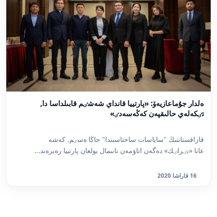
ەلدار جۇماعازيەۆ: «پارتييا قانداي شەشٸم قابىلداسا دا,
تٸكەلەي حالىقپەن كەڭەسەدٸ»
قازاقستاننىڭ "ساياسات ساحناسىندا" جاڭا ەسٸم. كەشە
عانا «بٸرلٸك» دەگەن اتاۋمەن تانىمال بولعان پارتييا رەبرەند...
16 قاراشا 2020