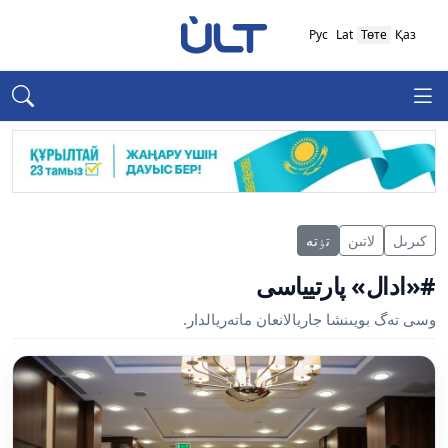
Рус
Lat
Төте
Қаз
كىرىل
لاتىن
تٶتە
#«ادال» پارتيياسى
وسى تەگ بويىنشا جاريالانعان ماتەريالدار.