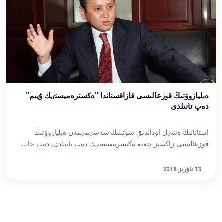
ەبليازوۆتىڭ قوزعالىسى قازاقستاندا "ەكسترەميستٸك ۇيىم"
دەپ تانىلدى
استانانىڭ ەسٸل اۋداندىق سوتىنىڭ شەشٸمٸمەن ەبليازوۆتىڭ
قوزعالىسى زاڭسىز جەنە ەكسترەميستٸك دەپ تانىلدى, دەپ حا...
13 ناۋرىز 2018