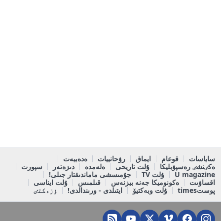
ساياسات
قوعام
ايماق
رۋحانييات
ەدەبيەت
ەكٸنشٸ رەسپۋبليكا
ۇلت تاريحى
ەلەمدە
دىزەتەر
سپورت
U magazine
ۇلت TV
جۇمىسشى ماماندىقتار جىلى!
اقساۋىت
ەكونوميكا جەنە بيزنەس
قىلمىس
ۇلت ايناسى
پوستtimes
ۇلت وبەكتيۆ
ايتىلدى - ورىندالدى!
ٶزەكتٸ