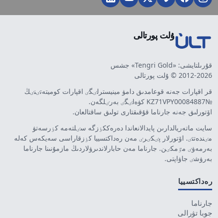
ۇلت پورتالى
قۇرىلتايشى: «Tengri Gold» جشس
2012-2026 © ۇلت پورتالى
قر اقپارات جەنە قوعامدىق دامۋ مينيسترلٸگٸ اقپارات كوميتەتٸنٸڭ
№KZ71VPY00084887 كۋەلٸگٸ بەرٸلگەن.
اۆتورلىق جەنە جارناما قۇقىقتارى تولىق ساقتالعان.
سايت ماتەريالدارىن پايدالانعاندا دەرەككٶزگە سٸلتەمە كٶرسەتۋ
مٸندەتتٸ. اۆتورلار پٸكٸرٸ مەن رەداكتسييا كٶزقاراسى سەيكەس كەلە
بەرمەۋٸ مٷمكٸن. جارناما مەن حابارلاندىرۋلاردىڭ مازمۇنىنا جارناما
بەرۋشٸ جاۋاپتى.
رەداكتسييا
جارناما
جوبا تۋرالى