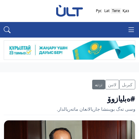
Рус
Lat
Төте
Қаз
كىرىل
لاتىن
تٶتە
#ەبليازوۆ
وسى تەگ بويىنشا جاريالانعان ماتەريالدار.