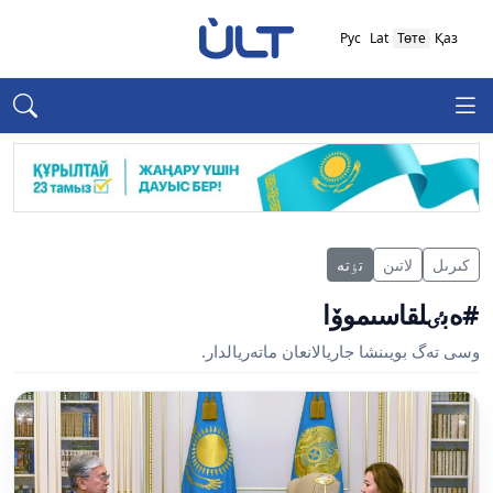
Рус
Lat
Төте
Қаз
كىرىل
لاتىن
تٶتە
#ەبٸلقاسىموۆا
وسى تەگ بويىنشا جاريالانعان ماتەريالدار.