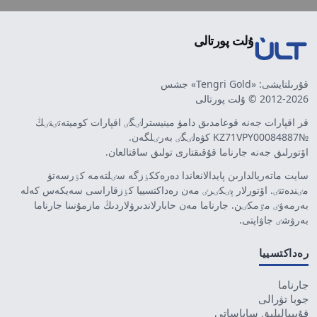
ۇلت پورتالى
قۇرىلتايشى: «Tengri Gold» جشس
2012-2026 © ۇلت پورتالى
قر اقپارات جەنە قوعامدىق دامۋ مينيسترلٸگٸ اقپارات كوميتەتٸنٸڭ
№KZ71VPY00084887 كۋەلٸگٸ بەرٸلگەن.
اۆتورلىق جەنە جارناما قۇقىقتارى تولىق ساقتالعان.
سايت ماتەريالدارىن پايدالانعاندا دەرەككٶزگە سٸلتەمە كٶرسەتۋ
مٸندەتتٸ. اۆتورلار پٸكٸرٸ مەن رەداكتسييا كٶزقاراسى سەيكەس كەلە
بەرمەۋٸ مٷمكٸن. جارناما مەن حابارلاندىرۋلاردىڭ مازمۇنىنا جارناما
بەرۋشٸ جاۋاپتى.
رەداكتسييا
جارناما
جوبا تۋرالى
قۇپييالىلىق ساياساتى