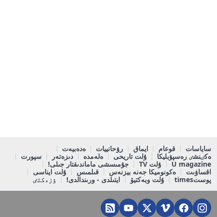
ساياسات
قوعام
ايماق
رۋحانييات
ەدەبيەت
ەكٸنشٸ رەسپۋبليكا
ۇلت تاريحى
ەلەمدە
دىزەتەر
سپورت
U magazine
ۇلت TV
جۇمىسشى ماماندىقتار جىلى!
اقساۋىت
ەكونوميكا جەنە بيزنەس
قىلمىس
ۇلت ايناسى
پوستtimes
ۇلت وبەكتيۆ
ايتىلدى - ورىندالدى!
ٶزەكتٸ