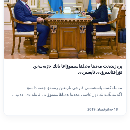
پرەزيدەنت مەدينا ەبٸلقاسىموۆاعا بانك جٷيەسٸن
تۇراقتاندىرۋدى تاپسىردى
مەملەكەت باسشىسى قارجى نارىعىن رەتتەۋ جەنە دامىتۋ
اگەنتتٸگٸنٸڭ تٶراعاسى مەدينا ەبٸلقاسىموۆانى قابىلدادى, دەپ...
18 جەلتوقسان 2019