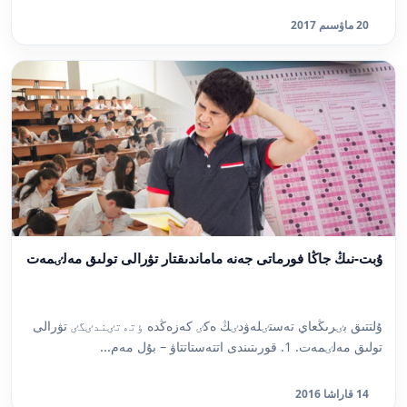
20 ماۋسىم 2017
ۇبت-نىڭ جاڭا فورماتى جەنە ماماندىقتار تۋرالى تولىق مەلٸمەت
ۇلتتىق بٸرىڭعاي تەستٸلەۋدٸڭ ەكٸ كەزەڭدە ٶتەتٸندٸگٸ تۋرالى
تولىق مەلٸمەت. 1. قورىتىندى اتتەستاتتاۋ – بۇل مەم...
14 قاراشا 2016