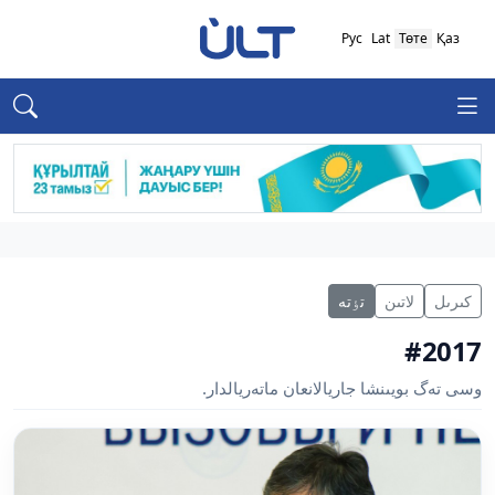
Рус
Lat
Төте
Қаз
كىرىل
لاتىن
تٶتە
#2017
وسى تەگ بويىنشا جاريالانعان ماتەريالدار.