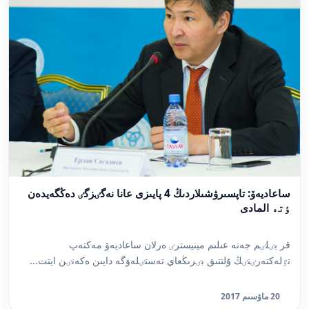
ساعاديەۆ: تاپسىرۋشىلاردىڭ 4 پايىزى عانا نەگٸزگٸ دەڭگەيدەن
ٶتە المادى
قر بٸلٸم جەنە عىلىم مينيسترٸ ەرلان ساعاديەۆ مەكتەپ
تٷلەكتەرٸنٸڭ ۇلتتىق بٸرىڭعاي تەستٸلەۋگە دايىن ەكەنٸن ايتت...
20 ماۋسىم 2017