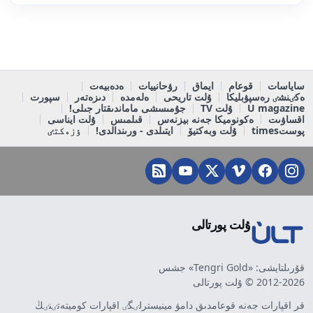
ساياسات
قوعام
ايماق
رۋحانييات
ەدەبيەت
ەكٸنشٸ رەسپۋبليكا
ۇلت تاريحى
ەلەمدە
دىزەتەر
سپورت
U magazine
ۇلت TV
جۇمىسشى ماماندىقتار جىلى!
اقساۋىت
ەكونوميكا جەنە بيزنەس
قىلمىس
ۇلت ايناسى
پوستtimes
ۇلت وبەكتيۆ
ايتىلدى - ورىندالدى!
ٶزەكتٸ
ۇلت پورتالى
قۇرىلتايشى: «Tengri Gold» جشس
2012-2026 © ۇلت پورتالى
قر اقپارات جەنە قوعامدىق دامۋ مينيسترلٸگٸ اقپارات كوميتەتٸنٸڭ