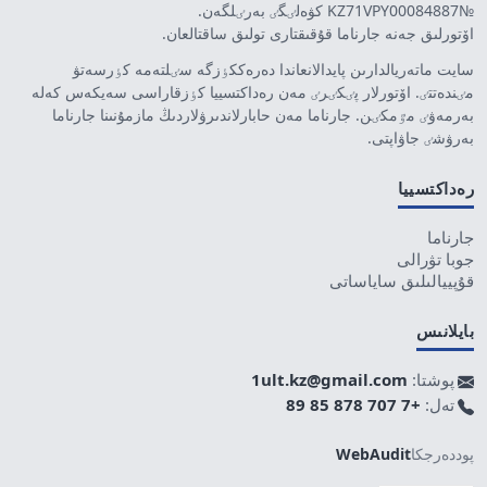
№KZ71VPY00084887 كۋەلٸگٸ بەرٸلگەن.
اۆتورلىق جەنە جارناما قۇقىقتارى تولىق ساقتالعان.
سايت ماتەريالدارىن پايدالانعاندا دەرەككٶزگە سٸلتەمە كٶرسەتۋ
مٸندەتتٸ. اۆتورلار پٸكٸرٸ مەن رەداكتسييا كٶزقاراسى سەيكەس كەلە
بەرمەۋٸ مٷمكٸن. جارناما مەن حابارلاندىرۋلاردىڭ مازمۇنىنا جارناما
بەرۋشٸ جاۋاپتى.
رەداكتسييا
جارناما
جوبا تۋرالى
قۇپييالىلىق ساياساتى
بايلانىس
پوشتا:
1ult.kz@gmail.com
تەل:
+7 707 878 85 89
پوددەرجكا
WebAudit