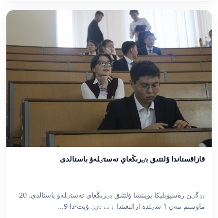
قازاقستاندا ۇلتتىق بٸرىڭعاي تەستٸلەۋ باستالدى
بٷگٸن رەسپۋبليكا بويىنشا ۇلتتىق بٸرىڭعاي تەستٸلەۋ باستالدى. 20
ماۋسىم مەن 1 شٸلدە ارالىعىندا ٶتەتٸن ۇبت-دا 9...