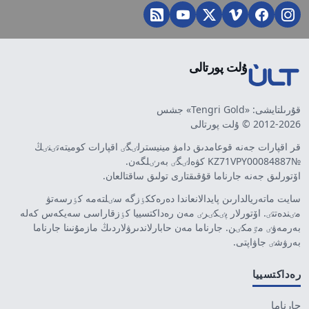
ۇلت پورتالى
قۇرىلتايشى: «Tengri Gold» جشس
2012-2026 © ۇلت پورتالى
قر اقپارات جەنە قوعامدىق دامۋ مينيسترلٸگٸ اقپارات كوميتەتٸنٸڭ
№KZ71VPY00084887 كۋەلٸگٸ بەرٸلگەن.
اۆتورلىق جەنە جارناما قۇقىقتارى تولىق ساقتالعان.
سايت ماتەريالدارىن پايدالانعاندا دەرەككٶزگە سٸلتەمە كٶرسەتۋ
مٸندەتتٸ. اۆتورلار پٸكٸرٸ مەن رەداكتسييا كٶزقاراسى سەيكەس كەلە
بەرمەۋٸ مٷمكٸن. جارناما مەن حابارلاندىرۋلاردىڭ مازمۇنىنا جارناما
بەرۋشٸ جاۋاپتى.
رەداكتسييا
جارناما