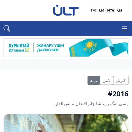
Рус
Lat
Төте
Қаз
كىرىل
لاتىن
تٶتە
#2016
وسى تەگ بويىنشا جاريالانعان ماتەريالدار.