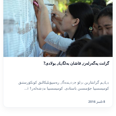
گرانت يەگەرلەرٸ قاشان بەلگٸلٸ بولادى?
بٸلٸم گرانتتارىن بٶلۋ جٶنٸندەگٸ رەسپۋبليكالىق كونكۋرستىق
كوميسسييا جۇمىسىن باستادى. كوميسسييا مٷشەلەرi 1...
8 تامىز 2016