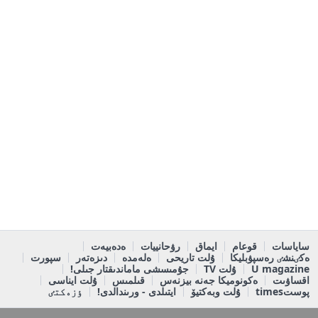
ساياسات
قوعام
ايماق
رۋحانييات
ەدەبيەت
ەكٸنشٸ رەسپۋبليكا
ۇلت تاريحى
ەلەمدە
دىزەتەر
سپورت
U magazine
ۇلت TV
جۇمىسشى ماماندىقتار جىلى!
اقساۋىت
ەكونوميكا جەنە بيزنەس
قىلمىس
ۇلت ايناسى
پوستtimes
ۇلت وبەكتيۆ
ايتىلدى - ورىندالدى!
ٶزەكتٸ