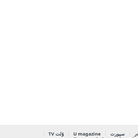
ر
سپورت
U magazine
ۇلت TV