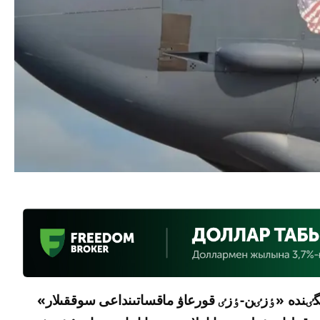
ٸندە «ٶزٸن-ٶزٸ قورعاۋ ماقساتىنداعى سوققىلار»