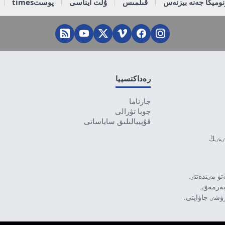
وميكا جەنە بيزنەس
قىلمىس
ۇلت ايناسى
پوستtimes
رەداكتسييا
جارناما
جوبا تۋرالى
قۇپييالىلىق ساياساتى
تٸنٸڭ
ۋ مٸندەتتٸ.
بەرمەۋٸ
رۋشٸ جاۋاپتى.