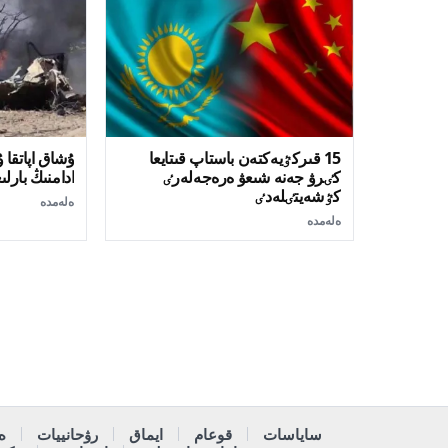
15 قىركٷيەكتەن باستاپ قىتايعا
ۇشاق اپاتقا 
كٸرۋ جەنە شىعۋ ەرەجەلەرٸ
ادامنىڭ بارل
كٷشەيتٸلەدٸ
ەلەمدە
ەلەمدە
ساياسات
قوعام
ايماق
رۋحانييات
ە