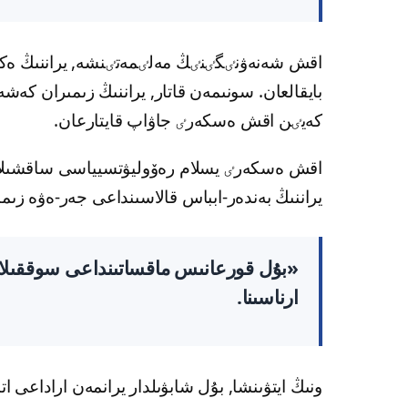
اقش شەنەۋنٸگٸنٸڭ مەلٸمەتٸنشە, يراننىڭ ەكٸ ق
بايقالعان. سونىمەن قاتار, يراننىڭ زىمىران كەش
كەيٸن اقش ەسكەرٸ جاۋاپ قايتارعان.
اقش ەسكەرٸ يسلام رەۆوليۋتسيياسى ساقشىلا
يراننىڭ بەندەر-ابباس قالاسىنداعى جەر-ەۋە ز
ارناسىنا.
ونىڭ ايتۋىنشا, بۇل شابۋىلدار يرانمەن اراداعى 