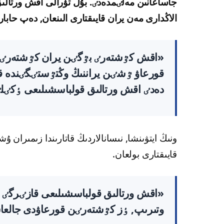
جاساعانىن مەلٸمدەدٸ. بۇل تۋرالى اقش ورتالىق
الاڭدارى مەن يران قايىقتارى الىنعان, دەپ حابا
«اقش كٷشتەرٸ بٷگٸن يران كٷشتەرٸ تا
قورعاۋ ٷشٸن يراننىڭ وڭتٷستٸگٸندە قو
دەدٸ اقش ورتالىق قولباسشىلىعى ٶكٸلٸ 
ونىڭ ايتۋىنشا, نىسانالاردىڭ قاتارىندا زىمىران ۇ
قايىقتارى بولعان.
«اقش ورتالىق قولباسشىلىعى قازٸرگٸ ات
وتىرىپ, ٶز كٷشتەرٸن قورعاۋدى جالعا