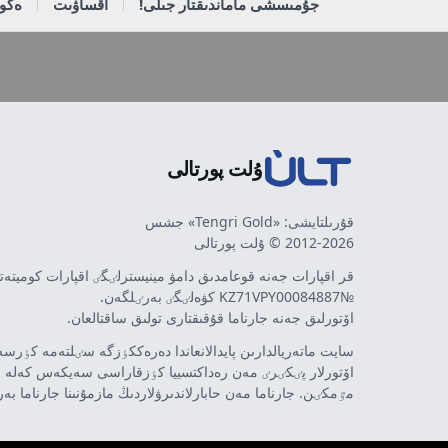
جۇمىسشى ماماندىقتار جىلى!
اقساۋىت
ەكون
ۇلت پورتالى
قۇرىلتايشى: «Tengri Gold» جشس
2012-2026 © ۇلت پورتالى
قر اقپارات جەنە قوعامدىق دامۋ مينيسترلٸگٸ اقپارات كوميتە
№KZ71VPY00084887 كۋەلٸگٸ بەرٸلگەن.
اۆتورلىق جەنە جارناما قۇقىقتارى تولىق ساقتالعان.
سايت ماتەريالدارىن پايدالانعاندا دەرەككٶزگە سٸلتەمە كٶرسەت
اۆتورلار پٸكٸرٸ مەن رەداكتسييا كٶزقاراسى سەيكەس كەلە 
مٷمكٸن. جارناما مەن حابارلاندىرۋلاردىڭ مازمۇنىنا جارناما بە