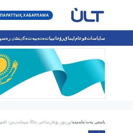
ПАРАТТЫҚ ХАБАРЛАМА
ساياسات
قوعام
ايماق
رۋحانييات
ەدەبيەت
ەكٸنشٸ رەسپۋب
باستى بەت
/
ەلەمدە
/
ورمۋز بۇعازىنداعى جاڭا شيەلەنٸس: اقش ي