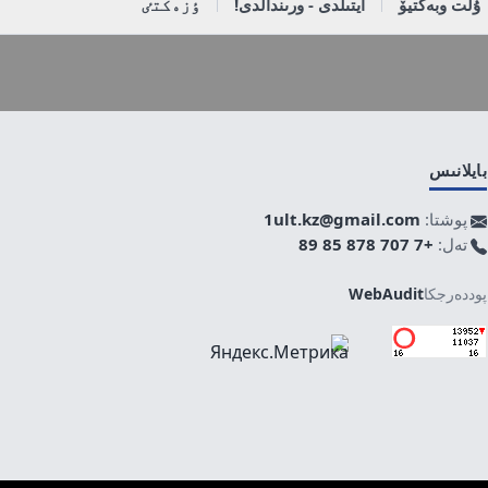
ۇلت وبەكتيۆ
ايتىلدى - ورىندالدى!
ٶزەكتٸ
بايلانىس
پوشتا:
1ult.kz@gmail.com
تەل:
+7 707 878 85 89
پوددەرجكا
WebAudit