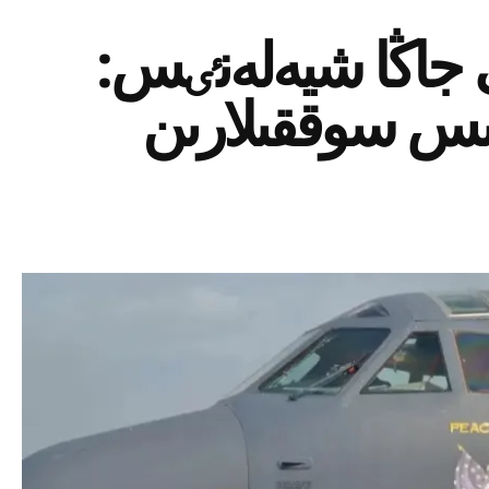
ى جاڭا شيەلەنٸس:
نىس سوققىلارىن