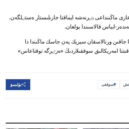
زى ماڭىنداعى بٸرنەشە ايماقتا جارىلىستار ەستٸلگەن.
دەر-ابباس قالاسىندا بولعان.
 جاقىن ورنالاسقان سيريك پەن جاسك ماڭىندا دا
تتا امەريكالىق سوققىلاردىڭ «ەزٸرگە توقتاعانىن»
بۆلىسۋ
قش
سوققى