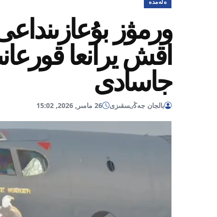
ەلەمدە
ورمۋز بۇعازىنداع
اقش يرانعا قورعا
جاسادى
بالجان جەڭٸسقىزى
26 مامىر, 2026, 15:02