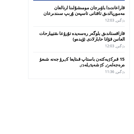
قاراعاندىدا باۋىرجان مومىشۇلىنا ارنالعان
مەموريالدىق تاقتانى تاسپەن ۇرىپ سىندىرعان
بٷگىن, 12:03
قازاقستاندىق بلوگەر رەسەيدە تۇرۋعا ىقتييارحات
العانىن قۋانا حابارلادى (ۆيدەو)
بٷگىن, 12:03
15 قىركٷيەكتەن باستاپ قىتايعا كٸرۋ جەنە شىعۋ
ەرەجەلەرٸ كٷشەيتٸلەدٸ
بٷگىن, 11:36