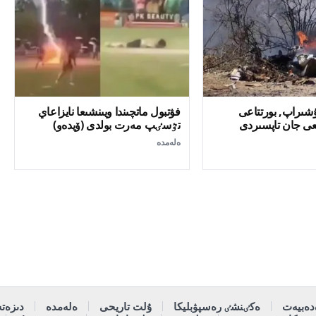
ۇشىراپ, بورتتاعى
فۋتبول ماتچىندا ويىنشىعا نايزاعاي
ىعى جان تاپسىردى
تٷسٸپ مەرت بولدى (ۆيدەو)
ەلەمدە
دەبيەت
ەكٸنشٸ رەسپۋبليكا
ۇلت تاريحى
ەلەمدە
دىزەتە