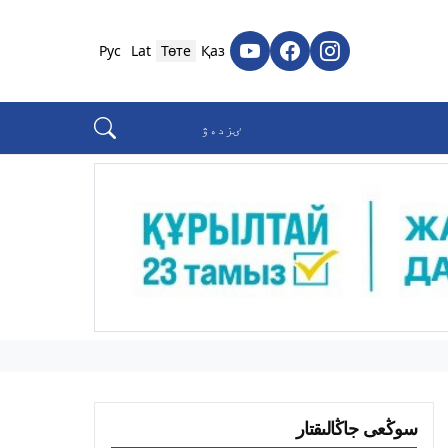
Рус
Lat
Төте
Қаз
سوڭعى جاڭالىقتار