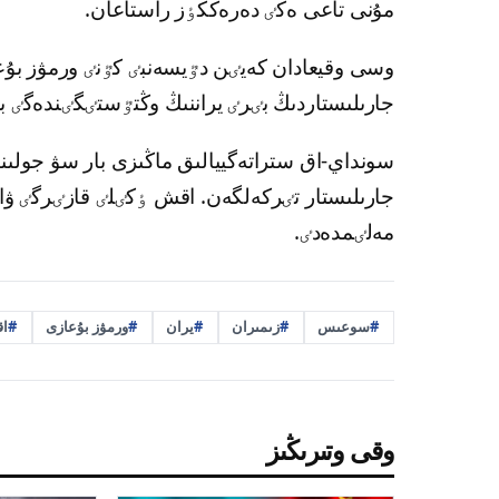
مۇنى تاعى ەكٸ دەرەككٶز راستاعان.
وسى وقيعادان كەيٸن دٷيسەنبٸ كٷنٸ ورمۋز بۇعا
جارىلىستاردىڭ بٸرٸ يراننىڭ وڭتٷستٸگٸندەگٸ بەن
سونداي-اق ستراتەگييالىق ماڭىزى بار سۋ جولىنا
جارىلىستار تٸركەلگەن. اقش ٶكٸلٸ قازٸرگٸ ۋاقى
مەلٸمدەدٸ.
سوعىس
زىمىران
يران
ورمۋز بۇعازى
ا
وقى وتىرىڭىز