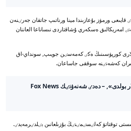
ايىعى ورمۋز بۇعازىندا مينا ورناتىپ جاتقان جەرٸنەن
ەنٸ امەريكالىق ەسكەري ۇشاقتاردى نىساناعا العاننان
رى كورپۋسىنىڭ ەكٸ كەمەسٸن جويىپ, سونداي-اق
ىمىران كەشەنٸنە سوققى جاساعان.
«بۇل قورعانىس ماقساتىنداعى سوققىلار بولدى», – دەدٸ شەنەۋنٸك Fox News
اتىستى توقتاتۋ كەلٸسٸمٸنٸڭ بۇزىلعانىن بٸلدٸرمەيدٸ.