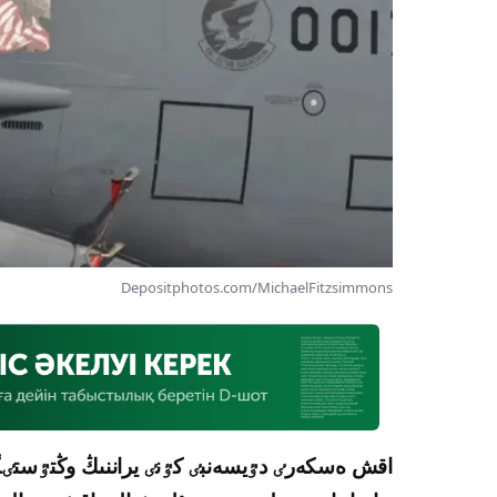
Depositphotos.com/MichaelFitzsimmons
اقش ەسكەرٸ دٷيسەنبٸ كٷنٸ يراننىڭ وڭتٷستٸگ