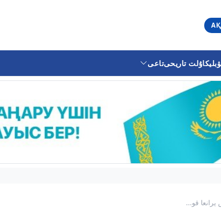
АҚ
ليكا
ۇلت تاريحى
تاعى
رانعا قو...