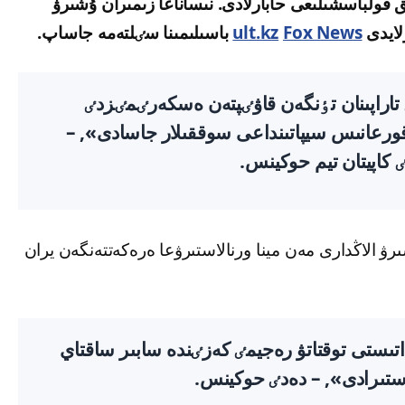
 قولباسشىلىعى حابارلادى. نىساناعا زىمىران ۇشىرۋ
رلايدى
Fox News
ult.kz
باسىلىمىنا سٸلتەمە جاساپ.
راپىنان تٶنگەن قاۋٸپتەن ەسكەرٸمٸزدٸ
رعانىس سيپاتىنداعى سوققىلار جاسادى», –
كاپيتان تيم حوكينس.
شىرۋ الاڭدارى مەن مينا ورنالاستىرۋعا ەرەكەتتەنگەن يران
ىستى توقتاتۋ رەجيمٸ كەزٸندە سابىر ساقتاي
ستىرادى», – دەدٸ حوكينس.