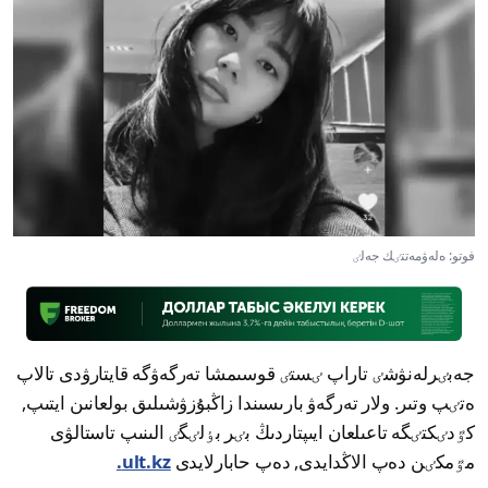
فوتو: ەلەۋمەتتٸك جەلٸ
جەبٸرلەنۋشٸ تاراپ ٸستٸ قوسىمشا تەرگەۋگە قايتارۋدى تالاپ
ەتٸپ وتىر. ولار تەرگەۋ بارىسىندا زاڭبۇزۋشىلىق بولعانىن ايتىپ,
كٷدٸكتٸگە تاعىلعان ايىپتاردىڭ بٸر بٶلٸگٸ الىنىپ تاستالۋى
مٷمكٸن دەپ الاڭدايدى, دەپ حابارلايدى
ult.kz.