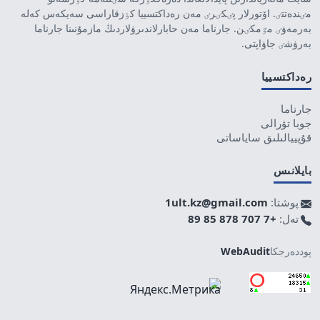
مٸندەتتٸ. اۆتورلار پٸكٸرٸ مەن رەداكتسييا كٶزقاراسى سەيكەس كەلە
بەرمەۋٸ مٷمكٸن. جارناما مەن حابارلاندىرۋلاردىڭ مازمۇنىنا جارناما
بەرۋشٸ جاۋاپتى.
رەداكتسييا
جارناما
جوبا تۋرالى
قۇپييالىلىق ساياساتى
بايلانىس
پوشتا:
1ult.kz@gmail.com
تەل:
+7 707 878 85 89
پوددەرجكا
WebAudit