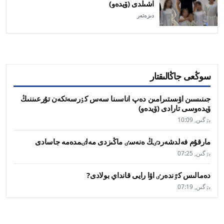
اشىلدى (ۆيدەو)
دىزەتەر
سوڭعى جاڭالىقتار
جىنىسىن اۋىستىرامىن دەپ اناسىنا سەس كٶرسەتكەن تۇرعىننىڭ
ۆيدەوسى تارادى (ۆيدەو)
بٷگىن, 10:09
مارقۇم فەلدشەردٸڭ ەنەسٸ ماڭىزدى مەلٸمدەمە جاسادى
بٷگىن, 07:25
دەمالىس كٷندەرٸ اۋا رايى قانداي بولادى?
بٷگىن, 07:19