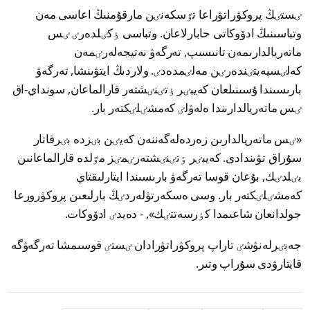
ٸستٸڭ پروكۋراتۋراعا تٷسكەنٸن مارقۇمنىڭ اعاسى مەن
وتباسىنىڭ ادۆوكاتى حابارلاعان. وتباسى ٶكٸلدەرٸ ٸس
ماتەريالدارىمەن تانىسىپ, تەرگەۋ نەتيجەلەرٸمەن
كەلٸسپەيتٸندەرٸن مەلٸمدەدٸ. ولاردىڭ ايتۋىنشا, تەرگەۋ
بارىسىندا ۇسىنىلعان كەيبٸر ٶتٸنٸشتەر قارالماعان, سونداي-اق
ٸس ماتەريالدارىندا ەلەۋلٸ كەمشٸلٸكتەر بار.
«ٸس ماتەريالدارىن زەردەلەگەننەن كەيٸن بٸزدە بٸرقاتار
سۇراق تۋىندادى. كەيبٸر ٶتٸنٸشتەرٸمٸز مٷلدە قارالماعانىن
بٸلدٸك, بۇعان قوسا تەرگەۋ بارىسىندا ايتارلىقتاي
كەمشٸلٸكتەر بار. وسى ەسكەرتۋلەردٸڭ بارلىعىن پروكۋرورعا
جولدانعان شاعىمدا كٶرسەتتٸك», - دەيدٸ ادۆوكات.
جەبٸرلەنۋشٸ تاراپ پروكۋراتۋرادان ٸستٸ قوسىمشا تەرگەۋگە
قايتارۋدى سۇراپ وتىر.