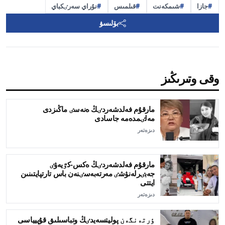
جازا
شىمكەنت
قىلمىس
نۇراي سەرٸكباي
بۆلىسۋ
وقى وتىرىڭىز
مارقۇم فەلدشەردٸڭ ەنەسٸ ماڭىزدى
مەلٸمدەمە جاسادى
دىزەتەر
مارقۇم فەلدشەردٸڭ ەكس-كٷيەۋٸ
جەبٸرلەنۋشٸ مەرتەبەسٸنەن باس تارتپايتىنىن
ايتتى
دىزەتەر
ٶرتەنگەن پوليتسەيدٸڭ وتباسىلىق قۇپيياسى