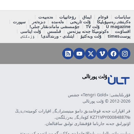
ساياسات
قوعام
ايماق
رۋحانييات
ەدەبيەت
ەكٸنشٸ رەسپۋبليكا
ۇلت تاريحى
ەلەمدە
دىزەتەر
سپورت
U magazine
ۇلت TV
جۇمىسشى ماماندىقتار جىلى!
اقساۋىت
ەكونوميكا جەنە بيزنەس
قىلمىس
ۇلت ايناسى
پوستtimes
ۇلت وبەكتيۆ
ايتىلدى - ورىندالدى!
ٶزەكتٸ
ۇلت پورتالى
قۇرىلتايشى: «Tengri Gold» جشس
2012-2026 © ۇلت پورتالى
قر اقپارات جەنە قوعامدىق دامۋ مينيسترلٸگٸ اقپارات كوميتەتٸنٸڭ
№KZ71VPY00084887 كۋەلٸگٸ بەرٸلگەن.
اۆتورلىق جەنە جارناما قۇقىقتارى تولىق ساقتالعان.
سايت ماتەريالدارىن پايدالانعاندا دەرەككٶزگە سٸلتەمە كٶرسەتۋ