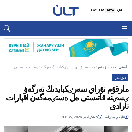
Рус
Lat
Төте
Қаз
باستى بەت
/
دىزەتەر
/
مارقۇم نۇراي سەرٸكبايدىڭ تەرگەۋ ٸسٸنە قاتىستى...
دىزەتەر
مارقۇم نۇراي سەرٸكبايدىڭ تەرگەۋ
ٸسٸنە قاتىستى ەل ەستٸمەگەن اقپارات
تارادى
نازىم ەدٸلەت
5 شٸلدە, 2026, 17:35