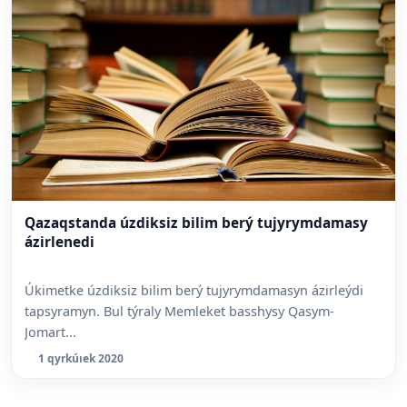
Qazaqstanda úzdiksiz bilim berý tujyrymdamasy
ázirlenedi
Úkimetke úzdiksiz bilim berý tujyrymdamasyn ázirleýdi
tapsyramyn. Bul týraly Memleket basshysy Qasym-
Jomart...
1 qyrkúıek 2020