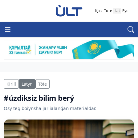
Қаз
Төте
Lat
Рус
Kirill
Latyn
Tóte
#úzdiksiz bilim berý
Osy teg boiynsha jariialanǵan materialdar.