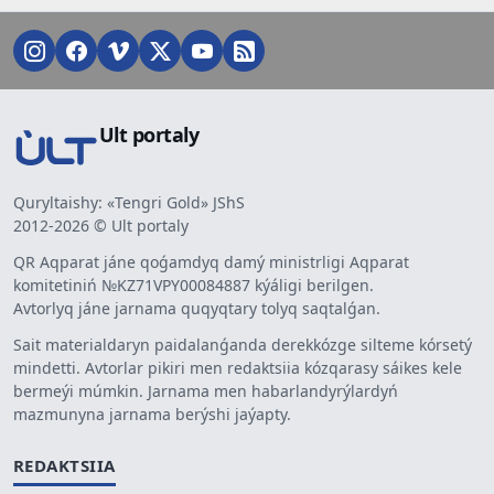
Ult portaly
Quryltaishy: «Tengri Gold» JShS
2012-2026 © Ult portaly
QR Aqparat jáne qoǵamdyq damý ministrligi Aqparat
komitetiniń №KZ71VPY00084887 kýáligi berilgen.
Avtorlyq jáne jarnama quqyqtary tolyq saqtalǵan.
Sait materialdaryn paidalanǵanda derekkózge silteme kórsetý
mindetti. Avtorlar pikiri men redaktsiia kózqarasy sáikes kele
bermeýi múmkin. Jarnama men habarlandyrýlardyń
mazmunyna jarnama berýshi jaýapty.
REDAKTSIIA