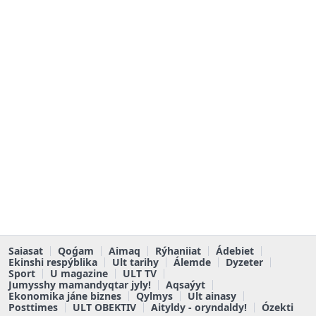
Saiasat
Qoǵam
Aimaq
Rýhaniiat
Ádebiet
Ekinshi respýblika
Ult tarihy
Álemde
Dyzeter
Sport
U magazine
ULT TV
Jumysshy mamandyqtar jyly!
Aqsaýyt
Ekonomika jáne biznes
Qylmys
Ult ainasy
Posttimes
ULT OBEKTIV
Aityldy - oryndaldy!
Ózekti