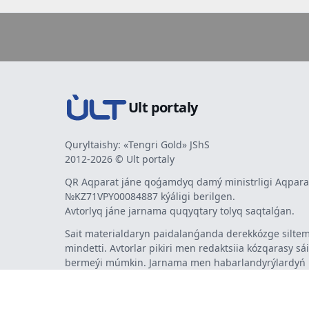
Ult portaly
Quryltaishy: «Tengri Gold» JShS
2012-2026 © Ult portaly
QR Aqparat jáne qoǵamdyq damý ministrligi Aqparat
№KZ71VPY00084887 kýáligi berilgen.
Avtorlyq jáne jarnama quqyqtary tolyq saqtalǵan.
Sait materialdaryn paidalanǵanda derekkózge siltem
mindetti. Avtorlar pikiri men redaktsiia kózqarasy sá
bermeýi múmkin. Jarnama men habarlandyrýlardy
jarnama berýshi jaýapty.