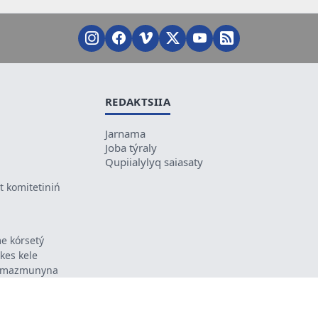
REDAKTSIIA
Jarnama
Joba týraly
Qupiialylyq saiasaty
 komitetiniń
e kórsetý
ikes kele
ń mazmunyna