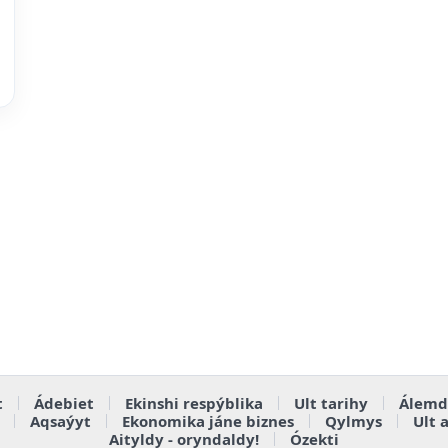
t
Ádebiet
Ekinshi respýblika
Ult tarihy
Álemd
Aqsaýyt
Ekonomika jáne biznes
Qylmys
Ult 
Aityldy - oryndaldy!
Ózekti