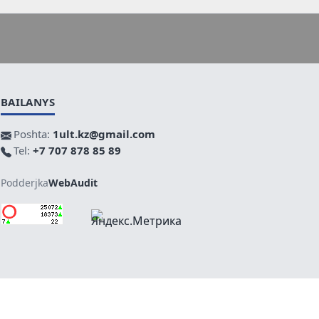
BAILANYS
Poshta:
1ult.kz@gmail.com
Tel:
+7 707 878 85 89
Podderjka
WebAudit