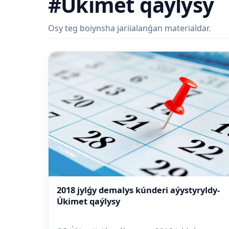
#Úkimet qaýlysy
Osy teg boiynsha jariialanǵan materialdar.
2018 jylǵy demalys kúnderi aýystyryldy-
Úkimet qaýlysy