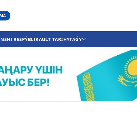
АМА
INSHI RESPÝBLIKA
ULT TARIHY
TAǴY