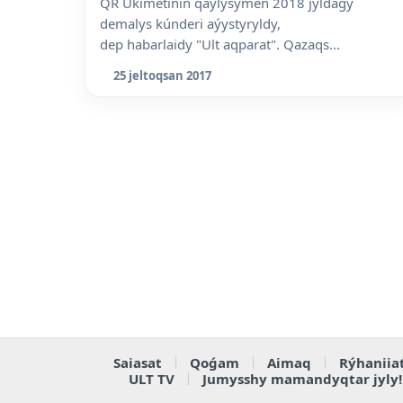
QR Úkimetiniń qaýlysymen 2018 jyldaǵy
demalys kúnderi aýystyryldy,
dep habarlaidy "Ult aqparat". Qazaqs...
25 jeltoqsan 2017
Saiasat
Qoǵam
Aimaq
Rýhaniia
ULT TV
Jumysshy mamandyqtar jyly!