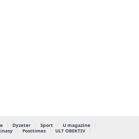
e
Dyzeter
Sport
U magazine
ainasy
Posttimes
ULT OBEKTIV