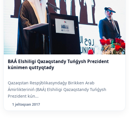
BAÁ Elshiligi Qazaqstandy Tuńǵysh Prezident
kúnimen quttyqtady
Qazaqstan Respýblikasyndaǵy Birikken Arab
Ámirlikteriniń (BAÁ) Elshiligi Qazaqstandy Tuńǵysh
Prezident kún...
1 jeltoqsan 2017