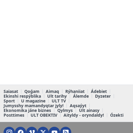
Saiasat
Qoǵam
Aimaq
Rýhaniiat
Ádebiet
Ekinshi respýblika
Ult tarihy
Álemde
Dyzeter
Sport
U magazine
ULT TV
Jumysshy mamandyqtar jyly!
Aqsaýyt
Ekonomika jáne biznes
Qylmys
Ult ainasy
Posttimes
ULT OBEKTIV
Aityldy - oryndaldy!
Ózekti