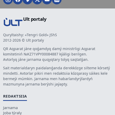
Ult portaly
Quryltaishy: «Tengri Gold» JShS
2012-2026 © Ult portaly
QR Aqparat jáne qoǵamdyq damý ministrligi Aqparat
komitetiniń №KZ71VPY00084887 kýáligi berilgen.
Avtorlyq jáne jarnama quqyqtary tolyq saqtalǵan.
Sait materialdaryn paidalanǵanda derekkózge silteme kórsetý
mindetti. Avtorlar pikiri men redaktsiia kózqarasy sáikes kele
bermeýi múmkin. Jarnama men habarlandyrýlardyń
mazmunyna jarnama berýshi jaýapty.
REDAKTSIIA
Jarnama
Joba týraly