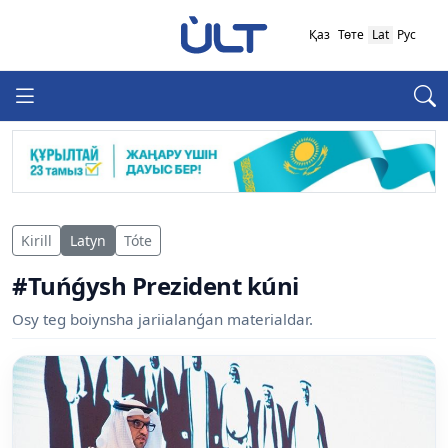
Қаз
Төте
Lat
Рус
Kirill
Latyn
Tóte
#Tuńǵysh Prezident kúni
Osy teg boiynsha jariialanǵan materialdar.