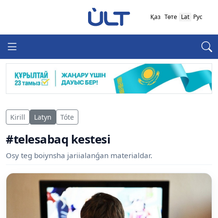
Қаз
Төте
Lat
Рус
Kirill
Latyn
Tóte
#telesabaq kestesi
Osy teg boiynsha jariialanǵan materialdar.