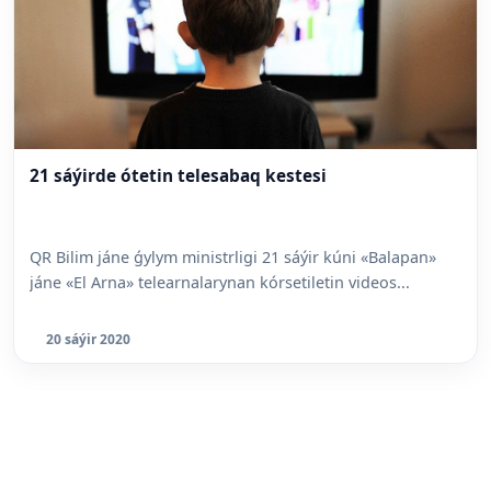
21 sáýirde ótetin telesabaq kestesi
QR Bilim jáne ǵylym ministrligi 21 sáýir kúni «Balapan»
jáne «El Arna» telearnalarynan kórsetiletin videos...
20 sáýir 2020