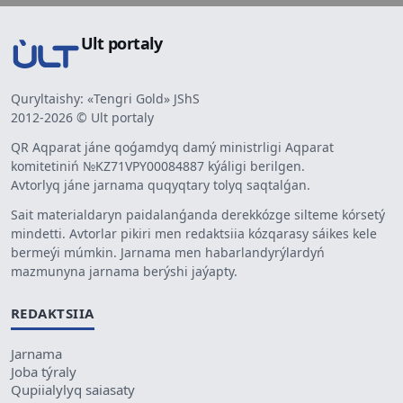
Ult portaly
Quryltaishy: «Tengri Gold» JShS
2012-2026 © Ult portaly
QR Aqparat jáne qoǵamdyq damý ministrligi Aqparat
komitetiniń №KZ71VPY00084887 kýáligi berilgen.
Avtorlyq jáne jarnama quqyqtary tolyq saqtalǵan.
Sait materialdaryn paidalanǵanda derekkózge silteme kórsetý
mindetti. Avtorlar pikiri men redaktsiia kózqarasy sáikes kele
bermeýi múmkin. Jarnama men habarlandyrýlardyń
mazmunyna jarnama berýshi jaýapty.
REDAKTSIIA
Jarnama
Joba týraly
Qupiialylyq saiasaty