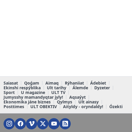
Saiasat
Qoǵam
Aimaq
Rýhaniiat
Ádebiet
Ekinshi respýblika
Ult tarihy
Álemde
Dyzeter
Sport
U magazine
ULT TV
Jumysshy mamandyqtar jyly!
Aqsaýyt
Ekonomika jáne biznes
Qylmys
Ult ainasy
Posttimes
ULT OBEKTIV
Aityldy - oryndaldy!
Ózekti