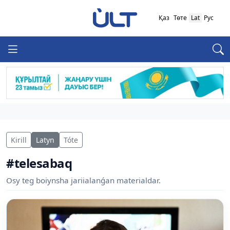
Қаз
Төте
Lat
Рус
Kirill
Latyn
Tóte
#telesabaq
Osy teg boiynsha jariialanǵan materialdar.