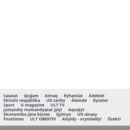
Saiasat
Qoǵam
Aimaq
Rýhaniiat
Ádebiet
Ekinshi respýblika
Ult tarihy
Álemde
Dyzeter
Sport
U magazine
ULT TV
Jumysshy mamandyqtar jyly!
Aqsaýyt
Ekonomika jáne biznes
Qylmys
Ult ainasy
Posttimes
ULT OBEKTIV
Aityldy - oryndaldy!
Ózekti