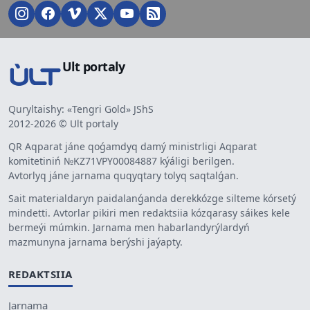
Ult portaly
Quryltaishy: «Tengri Gold» JShS
2012-2026 © Ult portaly
QR Aqparat jáne qoǵamdyq damý ministrligi Aqparat
komitetiniń №KZ71VPY00084887 kýáligi berilgen.
Avtorlyq jáne jarnama quqyqtary tolyq saqtalǵan.
Sait materialdaryn paidalanǵanda derekkózge silteme kórsetý
mindetti. Avtorlar pikiri men redaktsiia kózqarasy sáikes kele
bermeýi múmkin. Jarnama men habarlandyrýlardyń
mazmunyna jarnama berýshi jaýapty.
REDAKTSIIA
Jarnama