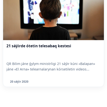
21 sáýirde ótetin telesabaq kestesi
QR Bilim jáne ǵylym ministrligi 21 sáýir kúni «Balapan»
jáne «El Arna» telearnalarynan kórsetiletin videos...
20 sáýir 2020