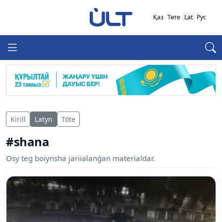
Қаз
Төте
Lat
Рус
Kirill
Latyn
Tóte
#shana
Osy teg boiynsha jariialanǵan materialdar.