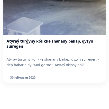
Atyraý turǵyny kólikke shanany bailap, qyzyn
súiregen
Atyraý turǵyny kólikke shanany bailap, qyzyn súiregen, -
dep habarlaidy "Moi gorod". Atyraý oblysy poli...
30 jeltoqsan 2020