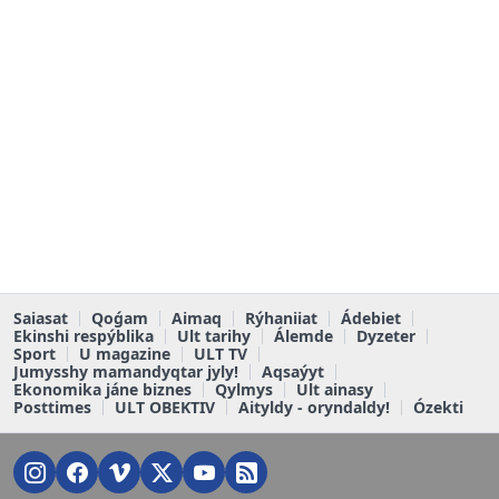
Saiasat
Qoǵam
Aimaq
Rýhaniiat
Ádebiet
Ekinshi respýblika
Ult tarihy
Álemde
Dyzeter
Sport
U magazine
ULT TV
Jumysshy mamandyqtar jyly!
Aqsaýyt
Ekonomika jáne biznes
Qylmys
Ult ainasy
Posttimes
ULT OBEKTIV
Aityldy - oryndaldy!
Ózekti