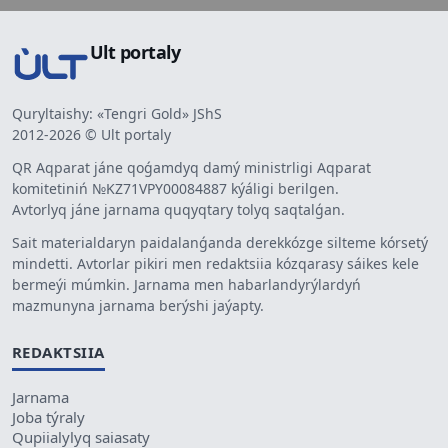
Ult portaly
Quryltaishy: «Tengri Gold» JShS
2012-2026 © Ult portaly
QR Aqparat jáne qoǵamdyq damý ministrligi Aqparat
komitetiniń №KZ71VPY00084887 kýáligi berilgen.
Avtorlyq jáne jarnama quqyqtary tolyq saqtalǵan.
Sait materialdaryn paidalanǵanda derekkózge silteme kórsetý
mindetti. Avtorlar pikiri men redaktsiia kózqarasy sáikes kele
bermeýi múmkin. Jarnama men habarlandyrýlardyń
mazmunyna jarnama berýshi jaýapty.
REDAKTSIIA
Jarnama
Joba týraly
Qupiialylyq saiasaty