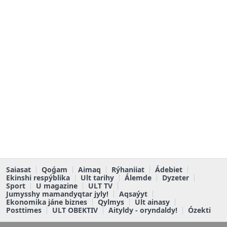
Saiasat
Qoǵam
Aimaq
Rýhaniiat
Ádebiet
Ekinshi respýblika
Ult tarihy
Álemde
Dyzeter
Sport
U magazine
ULT TV
Jumysshy mamandyqtar jyly!
Aqsaýyt
Ekonomika jáne biznes
Qylmys
Ult ainasy
Posttimes
ULT OBEKTIV
Aityldy - oryndaldy!
Ózekti