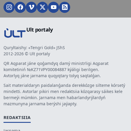
Ult portaly
Quryltaishy: «Tengri Gold» JShS
2012-2026 © Ult portaly
QR Aqparat jáne qoǵamdyq damý ministrligi Aqparat
komitetiniń №KZ71VPY00084887 kýáligi berilgen.
Avtorlyq jáne jarnama quqyqtary tolyq saqtalǵan.
Sait materialdaryn paidalanǵanda derekkózge silteme kórsetý
mindetti. Avtorlar pikiri men redaktsiia kózqarasy sáikes kele
bermeýi múmkin. Jarnama men habarlandyrýlardyń
mazmunyna jarnama berýshi jaýapty.
REDAKTSIIA
Jarnama