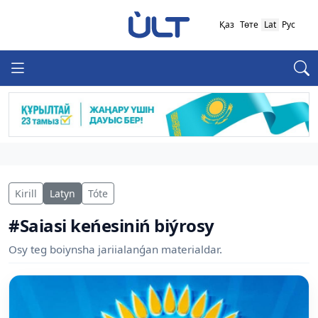
Қаз
Төте
Lat
Рус
Kirill
Latyn
Tóte
#Saiasi keńesiniń biýrosy
Osy teg boiynsha jariialanǵan materialdar.