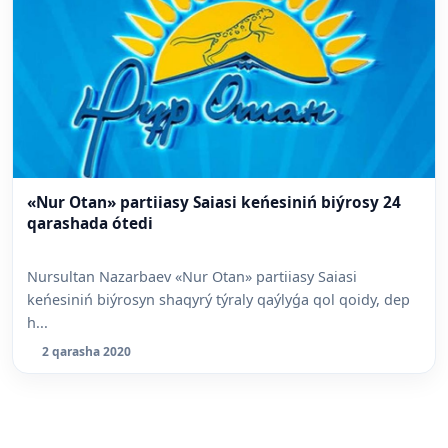
«Nur Otan» partiiasy Saiasi keńesiniń biýrosy 24
qarashada ótedi
Nursultan Nazarbaev «Nur Otan» partiiasy Saiasi
keńesiniń biýrosyn shaqyrý týraly qaýlyǵa qol qoidy, dep
h...
2 qarasha 2020