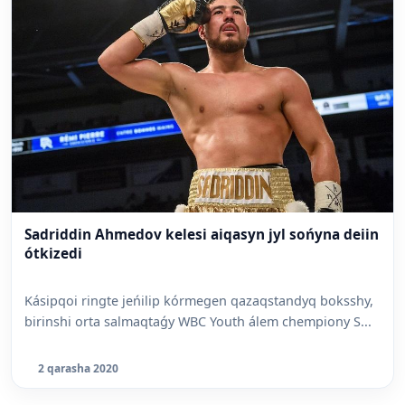
Sadriddin Ahmedov kelesi aiqasyn jyl sońyna deiin
ótkizedi
Kásipqoi ringte jeńilip kórmegen qazaqstandyq boksshy,
birinshi orta salmaqtaǵy WBC Youth álem chempiony S...
2 qarasha 2020