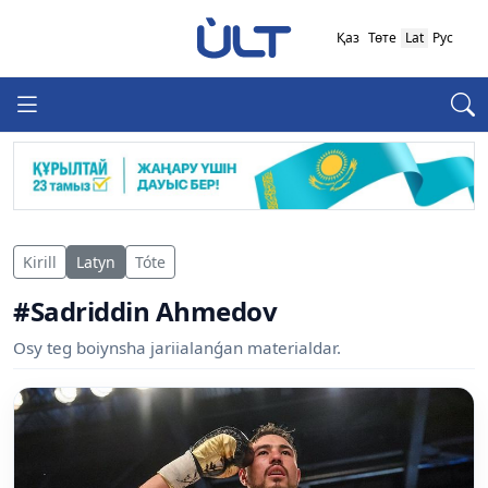
Қаз
Төте
Lat
Рус
Kirill
Latyn
Tóte
#Sadriddin Ahmedov
Osy teg boiynsha jariialanǵan materialdar.