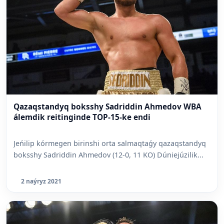
Qazaqstandyq boksshy Sadriddin Ahmedov WBA
álemdik reitinginde TOP-15-ke endi
Jeńilip kórmegen birinshi orta salmaqtaǵy qazaqstandyq
boksshy Sadriddin Ahmedov (12-0, 11 KO) Dúniejúzilik...
2 naýryz 2021