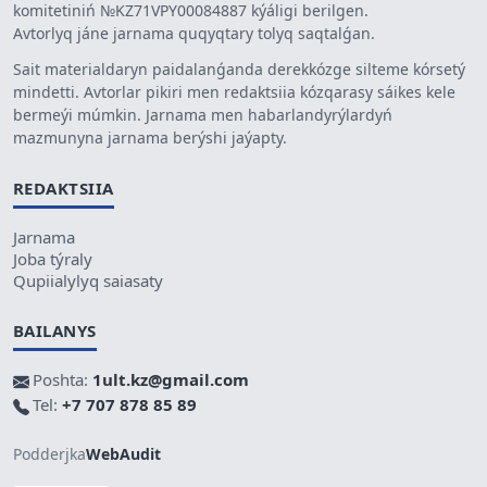
komitetiniń №KZ71VPY00084887 kýáligi berilgen.
Avtorlyq jáne jarnama quqyqtary tolyq saqtalǵan.
Sait materialdaryn paidalanǵanda derekkózge silteme kórsetý
mindetti. Avtorlar pikiri men redaktsiia kózqarasy sáikes kele
bermeýi múmkin. Jarnama men habarlandyrýlardyń
mazmunyna jarnama berýshi jaýapty.
REDAKTSIIA
Jarnama
Joba týraly
Qupiialylyq saiasaty
BAILANYS
Poshta:
1ult.kz@gmail.com
Tel:
+7 707 878 85 89
Podderjka
WebAudit