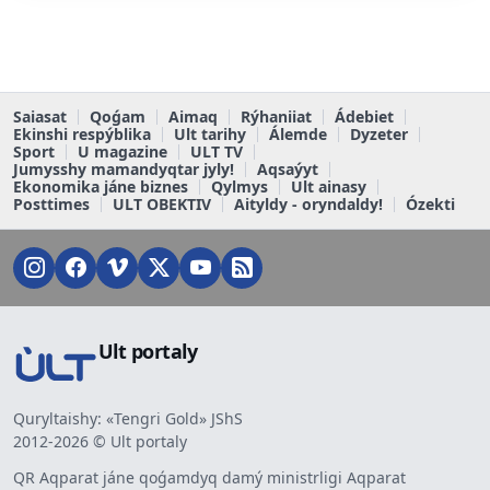
Saiasat
Qoǵam
Aimaq
Rýhaniiat
Ádebiet
Ekinshi respýblika
Ult tarihy
Álemde
Dyzeter
Sport
U magazine
ULT TV
Jumysshy mamandyqtar jyly!
Aqsaýyt
Ekonomika jáne biznes
Qylmys
Ult ainasy
Posttimes
ULT OBEKTIV
Aityldy - oryndaldy!
Ózekti
Ult portaly
Quryltaishy: «Tengri Gold» JShS
2012-2026 © Ult portaly
QR Aqparat jáne qoǵamdyq damý ministrligi Aqparat