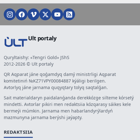
Ult portaly
Quryltaishy: «Tengri Gold» JShS
2012-2026 © Ult portaly
QR Aqparat jáne qoǵamdyq damý ministrligi Aqparat
komitetiniń №KZ71VPY00084887 kýáligi berilgen.
Avtorlyq jáne jarnama quqyqtary tolyq saqtalǵan.
Sait materialdaryn paidalanǵanda derekkózge silteme kórsetý
mindetti. Avtorlar pikiri men redaktsiia kózqarasy sáikes kele
bermeýi múmkin. Jarnama men habarlandyrýlardyń
mazmunyna jarnama berýshi jaýapty.
REDAKTSIIA