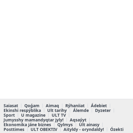
Saiasat
Qoǵam
Aimaq
Rýhaniiat
Ádebiet
Ekinshi respýblika
Ult tarihy
Álemde
Dyzeter
Sport
U magazine
ULT TV
Jumysshy mamandyqtar jyly!
Aqsaýyt
Ekonomika jáne biznes
Qylmys
Ult ainasy
Posttimes
ULT OBEKTIV
Aityldy - oryndaldy!
Ózekti