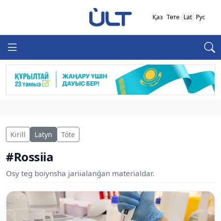
Қаз
Төте
Lat
Рус
Kirill
Latyn
Tóte
#Rossiia
Osy teg boiynsha jariialanǵan materialdar.