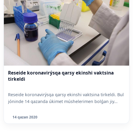
Reseide koronavirýsqa qarsy ekinshi vaktsina
tirkeldi
Reseide koronavirýsqa qarsy ekinshi vaktsina tirkeldi. Bul
jóninde 14 qazanda úkimet múshelerimen bolǵan jiy...
14 qazan 2020