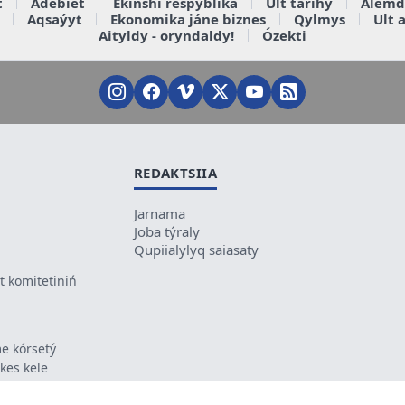
t
Ádebiet
Ekinshi respýblika
Ult tarihy
Álemd
Aqsaýyt
Ekonomika jáne biznes
Qylmys
Ult 
Aityldy - oryndaldy!
Ózekti
REDAKTSIIA
Jarnama
Joba týraly
Qupiialylyq saiasaty
 komitetiniń
e kórsetý
ikes kele
ń mazmunyna