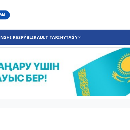
АМА
INSHI RESPÝBLIKA
ULT TARIHY
TAǴY