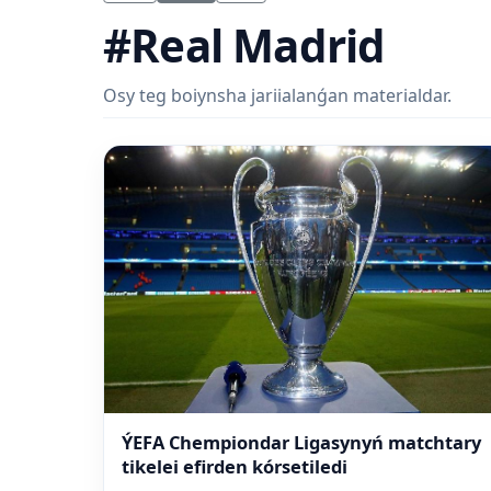
#Real Madrid
Osy teg boiynsha jariialanǵan materialdar.
ÝEFA Chempiondar Ligasynyń matchtary
tikelei efirden kórsetiledi