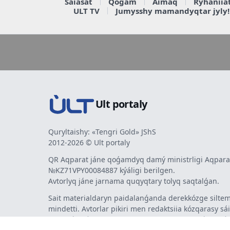
Saiasat
Qoǵam
Aimaq
Rýhaniia
ULT TV
Jumysshy mamandyqtar jyly!
Ult portaly
Quryltaishy: «Tengri Gold» JShS
2012-2026 © Ult portaly
QR Aqparat jáne qoǵamdyq damý ministrligi Aqparat
№KZ71VPY00084887 kýáligi berilgen.
Avtorlyq jáne jarnama quqyqtary tolyq saqtalǵan.
Sait materialdaryn paidalanǵanda derekkózge siltem
mindetti. Avtorlar pikiri men redaktsiia kózqarasy sá
bermeýi múmkin. Jarnama men habarlandyrýlardy