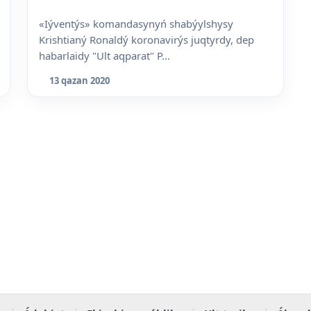
«Iýventýs» komandasynyń shabýylshysy
Krishtianý Ronaldý koronavirýs juqtyrdy, dep
habarlaidy "Ult aqparat" P...
13 qazan 2020