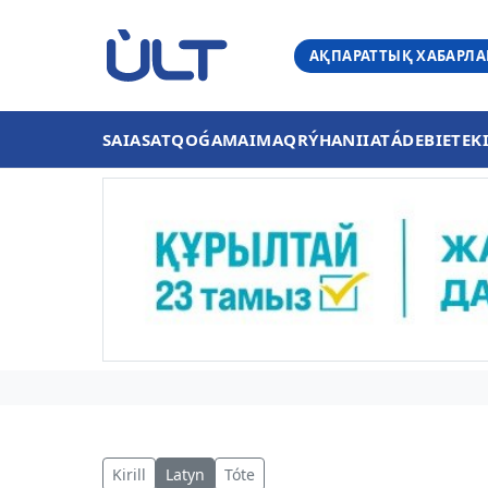
АҚПАРАТТЫҚ ХАБАРЛ
SAIASAT
QOǴAM
AIMAQ
RÝHANIIAT
ÁDEBIET
EK
Kirill
Latyn
Tóte