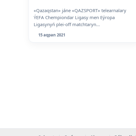
«Qazaqstan» jáne «QAZSPORT» telearnalary
ÝEFA Chempiondar Ligasy men Eýropa
Ligasynyń plei-off matchtaryn...
15 aqpan 2021