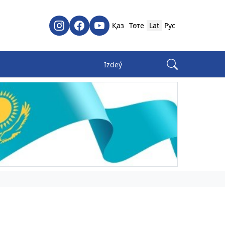
Қаз
Төте
Lat
Рус