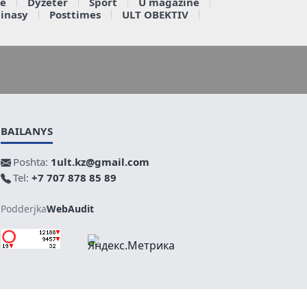
e
Dyzeter
Sport
U magazine
ainasy
Posttimes
ULT OBEKTIV
BAILANYS
Poshta:
1ult.kz@gmail.com
Tel:
+7 707 878 85 89
Podderjka
WebAudit