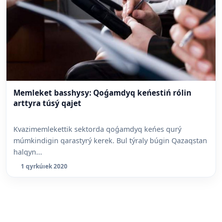
Memleket basshysy: Qoǵamdyq keńestiń rólin
arttyra túsý qajet
Kvazimemlekettik sektorda qoǵamdyq keńes qurý
múmkindigin qarastyrý kerek. Bul týraly búgin Qazaqstan
halqyn...
1 qyrkúıek 2020