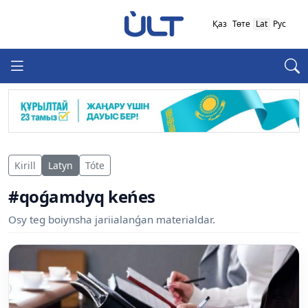
Қаз
Төте
Lat
Рус
Kirill
Latyn
Tóte
#qoǵamdyq keńes
Osy teg boiynsha jariialanǵan materialdar.