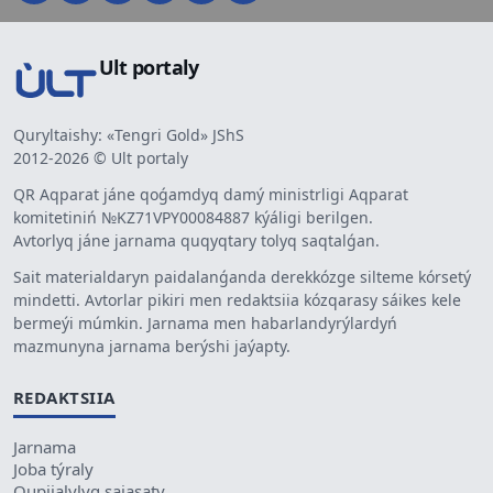
Ult portaly
Quryltaishy: «Tengri Gold» JShS
2012-2026 © Ult portaly
QR Aqparat jáne qoǵamdyq damý ministrligi Aqparat
komitetiniń №KZ71VPY00084887 kýáligi berilgen.
Avtorlyq jáne jarnama quqyqtary tolyq saqtalǵan.
Sait materialdaryn paidalanǵanda derekkózge silteme kórsetý
mindetti. Avtorlar pikiri men redaktsiia kózqarasy sáikes kele
bermeýi múmkin. Jarnama men habarlandyrýlardyń
mazmunyna jarnama berýshi jaýapty.
REDAKTSIIA
Jarnama
Joba týraly
Qupiialylyq saiasaty