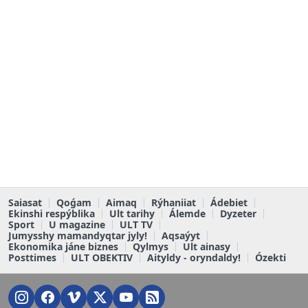
Saiasat
Qoǵam
Aimaq
Rýhaniiat
Ádebiet
Ekinshi respýblika
Ult tarihy
Álemde
Dyzeter
Sport
U magazine
ULT TV
Jumysshy mamandyqtar jyly!
Aqsaýyt
Ekonomika jáne biznes
Qylmys
Ult ainasy
Posttimes
ULT OBEKTIV
Aityldy - oryndaldy!
Ózekti