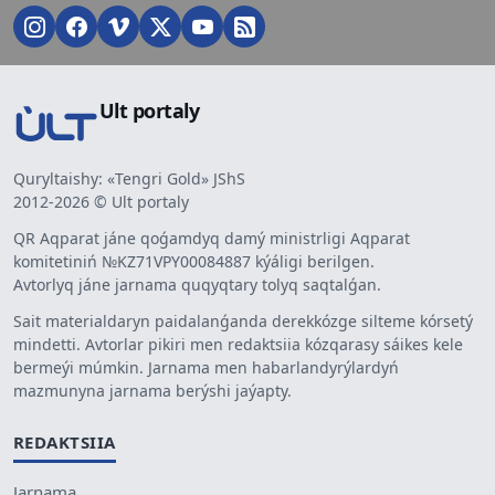
Ult portaly
Quryltaishy: «Tengri Gold» JShS
2012-2026 © Ult portaly
QR Aqparat jáne qoǵamdyq damý ministrligi Aqparat
komitetiniń №KZ71VPY00084887 kýáligi berilgen.
Avtorlyq jáne jarnama quqyqtary tolyq saqtalǵan.
Sait materialdaryn paidalanǵanda derekkózge silteme kórsetý
mindetti. Avtorlar pikiri men redaktsiia kózqarasy sáikes kele
bermeýi múmkin. Jarnama men habarlandyrýlardyń
mazmunyna jarnama berýshi jaýapty.
REDAKTSIIA
Jarnama