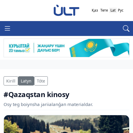
Қаз
Төте
Lat
Рус
Kirill
Latyn
Tóte
#Qazaqstan kinosy
Osy teg boiynsha jariialanǵan materialdar.