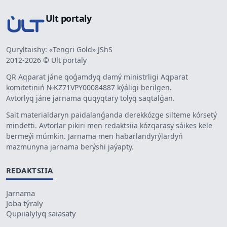
Ult portaly
Quryltaishy: «Tengri Gold» JShS
2012-2026 © Ult portaly
QR Aqparat jáne qoǵamdyq damý ministrligi Aqparat
komitetiniń №KZ71VPY00084887 kýáligi berilgen.
Avtorlyq jáne jarnama quqyqtary tolyq saqtalǵan.
Sait materialdaryn paidalanǵanda derekkózge silteme kórsetý
mindetti. Avtorlar pikiri men redaktsiia kózqarasy sáikes kele
bermeýi múmkin. Jarnama men habarlandyrýlardyń
mazmunyna jarnama berýshi jaýapty.
REDAKTSIIA
Jarnama
Joba týraly
Qupiialylyq saiasaty