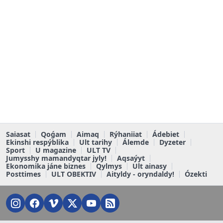
Saiasat
Qoǵam
Aimaq
Rýhaniiat
Ádebiet
Ekinshi respýblika
Ult tarihy
Álemde
Dyzeter
Sport
U magazine
ULT TV
Jumysshy mamandyqtar jyly!
Aqsaýyt
Ekonomika jáne biznes
Qylmys
Ult ainasy
Posttimes
ULT OBEKTIV
Aityldy - oryndaldy!
Ózekti