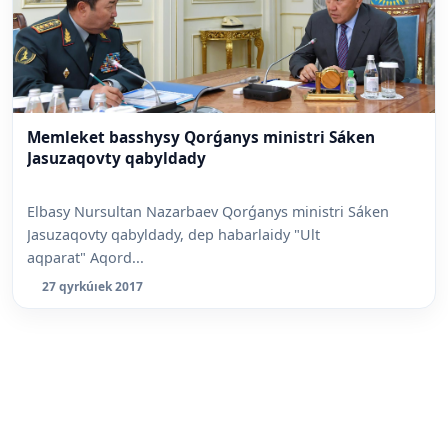
Memleket basshysy Qorǵanys ministri Sáken
Jasuzaqovty qabyldady
Elbasy Nursultan Nazarbaev Qorǵanys ministri Sáken
Jasuzaqovty qabyldady, dep habarlaidy "Ult
aqparat" Aqord...
27 qyrkúıek 2017