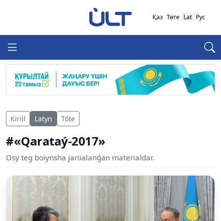
Қаз
Төте
Lat
Рус
Kirill
Latyn
Tóte
#«Qarataý-2017»
Osy teg boiynsha jariialanǵan materialdar.