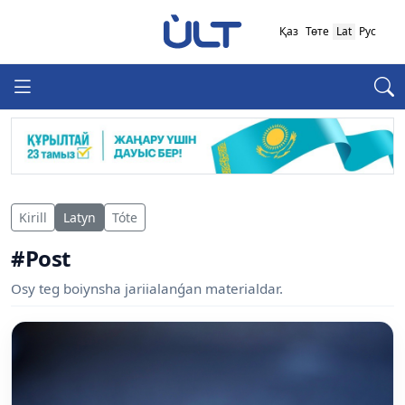
Қаз
Төте
Lat
Рус
Kirill
Latyn
Tóte
#Post
Osy teg boiynsha jariialanǵan materialdar.