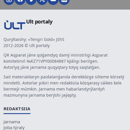
Ult portaly
Quryltaishy: «Tengri Gold» JShS
2012-2026 © Ult portaly
QR Aqparat jáne qoǵamdyq damý ministrligi Aqparat
komitetiniń №KZ71VPY00084887 kýáligi berilgen.
Avtorlyq jáne jarnama quqyqtary tolyq saqtalǵan.
Sait materialdaryn paidalanǵanda derekkózge silteme kórsetý
mindetti. Avtorlar pikiri men redaktsiia kózqarasy sáikes kele
bermeýi múmkin. Jarnama men habarlandyrýlardyń
mazmunyna jarnama berýshi jaýapty.
REDAKTSIIA
Jarnama
Joba týraly