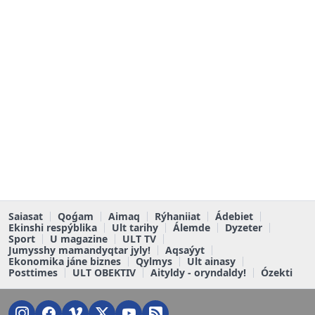
Saiasat
Qoǵam
Aimaq
Rýhaniiat
Ádebiet
Ekinshi respýblika
Ult tarihy
Álemde
Dyzeter
Sport
U magazine
ULT TV
Jumysshy mamandyqtar jyly!
Aqsaýyt
Ekonomika jáne biznes
Qylmys
Ult ainasy
Posttimes
ULT OBEKTIV
Aityldy - oryndaldy!
Ózekti