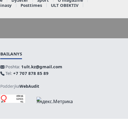
ainasy
Posttimes
ULT OBEKTIV
BAILANYS
Poshta:
1ult.kz@gmail.com
Tel:
+7 707 878 85 89
Podderjka
WebAudit