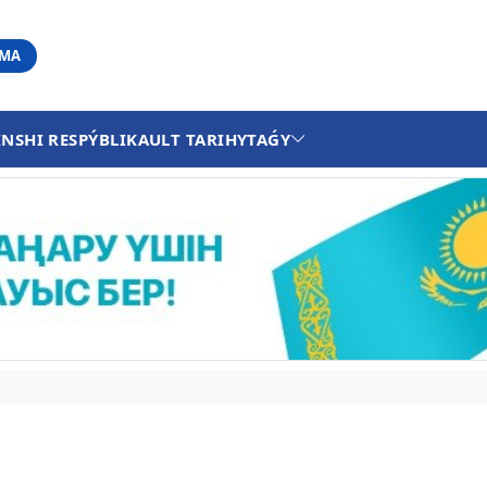
АМА
INSHI RESPÝBLIKA
ULT TARIHY
TAǴY