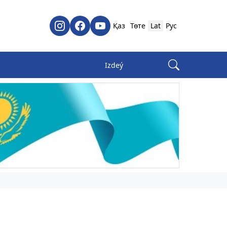
Қаз
Төте
Lat
Рус