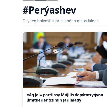
#Perýashev
Osy teg boiynsha jariialanǵan materialdar.
«Aq jol» partiiasy Májilis depýtattyǵyna
úmitkerler tizimin jariialady