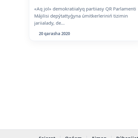
«Aq jol» demokratiialyq partiiasy QR Parlamenti
Májilisi depýtattyǵyna úmitkerleriniń tizimin
jariialady, de...
20 qarasha 2020
Saiasat
Qoǵam
Aimaq
Rýhaniia