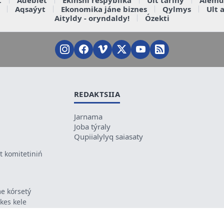
Aqsaýyt
Ekonomika jáne biznes
Qylmys
Ult 
Aityldy - oryndaldy!
Ózekti
REDAKTSIIA
Jarnama
Joba týraly
Qupiialylyq saiasaty
 komitetiniń
e kórsetý
ikes kele
ń mazmunyna