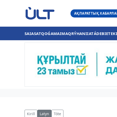
АҚПАРАТТЫҚ ХАБАРЛ
SAIASAT
QOǴAM
AIMAQ
RÝHANIIAT
ÁDEBIET
EK
Kirill
Latyn
Tóte