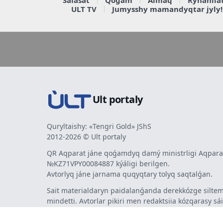
ULT TV
Jumysshy mamandyqtar jyly!
Ult portaly
Quryltaishy: «Tengri Gold» JShS
2012-2026 © Ult portaly
QR Aqparat jáne qoǵamdyq damý ministrligi Aqparat
№KZ71VPY00084887 kýáligi berilgen.
Avtorlyq jáne jarnama quqyqtary tolyq saqtalǵan.
Sait materialdaryn paidalanǵanda derekkózge siltem
mindetti. Avtorlar pikiri men redaktsiia kózqarasy sá
bermeýi múmkin. Jarnama men habarlandyrýlardy
jarnama berýshi jaýapty.