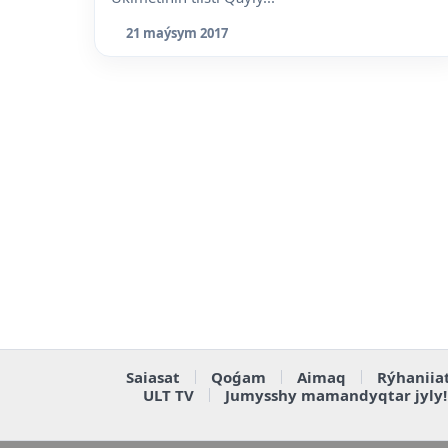
21 maýsym 2017
Saiasat
Qoǵam
Aimaq
Rýhaniia
ULT TV
Jumysshy mamandyqtar jyly!