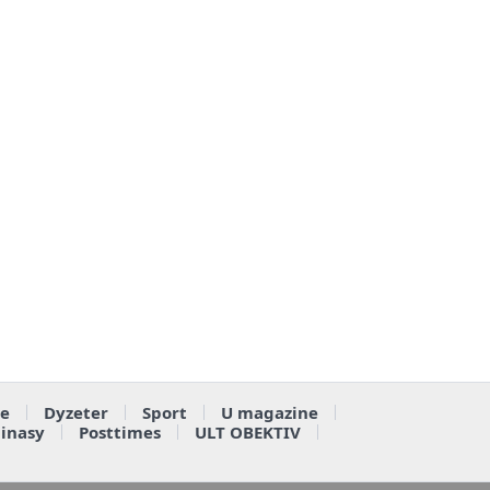
e
Dyzeter
Sport
U magazine
ainasy
Posttimes
ULT OBEKTIV