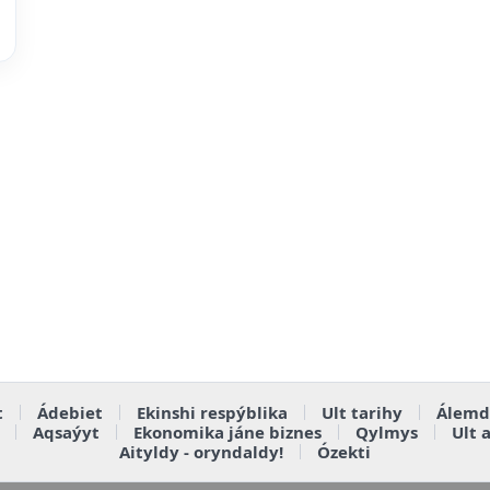
t
Ádebiet
Ekinshi respýblika
Ult tarihy
Álemd
Aqsaýyt
Ekonomika jáne biznes
Qylmys
Ult 
Aityldy - oryndaldy!
Ózekti