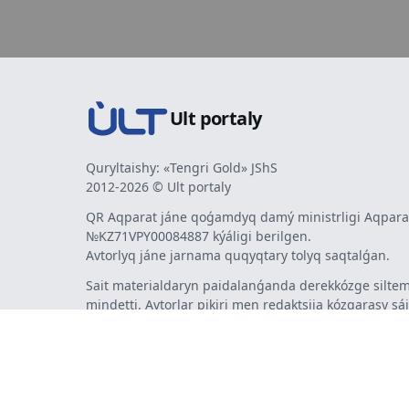
Ult portaly
Quryltaishy: «Tengri Gold» JShS
2012-2026 © Ult portaly
QR Aqparat jáne qoǵamdyq damý ministrligi Aqparat
№KZ71VPY00084887 kýáligi berilgen.
Avtorlyq jáne jarnama quqyqtary tolyq saqtalǵan.
Sait materialdaryn paidalanǵanda derekkózge siltem
mindetti. Avtorlar pikiri men redaktsiia kózqarasy sá
bermeýi múmkin. Jarnama men habarlandyrýlardy
jarnama berýshi jaýapty.
Táýelsiz internet-basylym - ult.kz