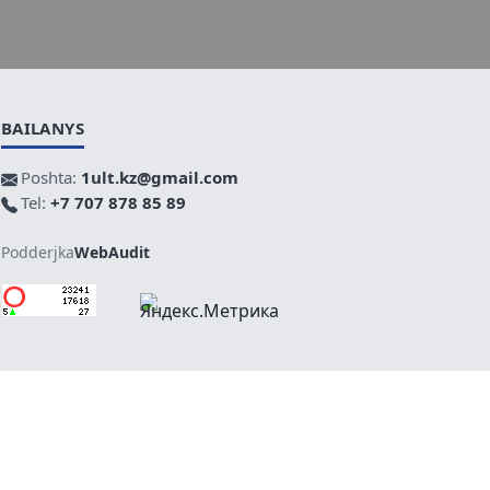
BAILANYS
Poshta:
1ult.kz@gmail.com
Tel:
+7 707 878 85 89
Podderjka
WebAudit
Joǵary