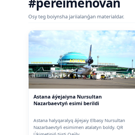
#pereimenovan
Osy teg boiynsha jariialanǵan materialdar.
Astana áýejaiyna Nursultan
Nazarbaevtyń esimi berildi
Astana halyqaralyq áýejaiy Elbasy Nursultan
Nazarbaevtyń esimimen atalatyn boldy. QR
Úkimetiniń tiisti Qaýly...