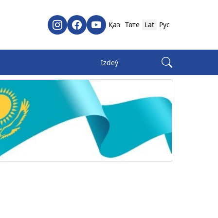
Қаз
Төте
Lat
Рус