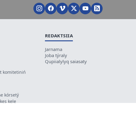
REDAKTSIIA
Jarnama
Joba týraly
Qupiialylyq saiasaty
 komitetiniń
e kórsetý
ikes kele
ń mazmunyna