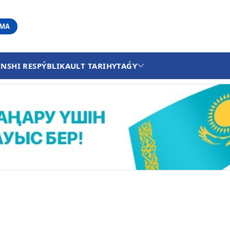
АМА
INSHI RESPÝBLIKA
ULT TARIHY
TAǴY