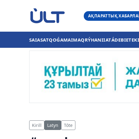
АҚПАРАТТЫҚ ХАБАРЛ
SAIASAT
QOǴAM
AIMAQ
RÝHANIIAT
ÁDEBIET
EK
Kirill
Latyn
Tóte