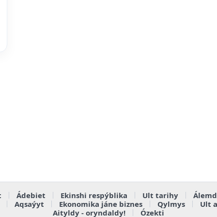
t
Ádebiet
Ekinshi respýblika
Ult tarihy
Álemd
Aqsaýyt
Ekonomika jáne biznes
Qylmys
Ult 
Aityldy - oryndaldy!
Ózekti