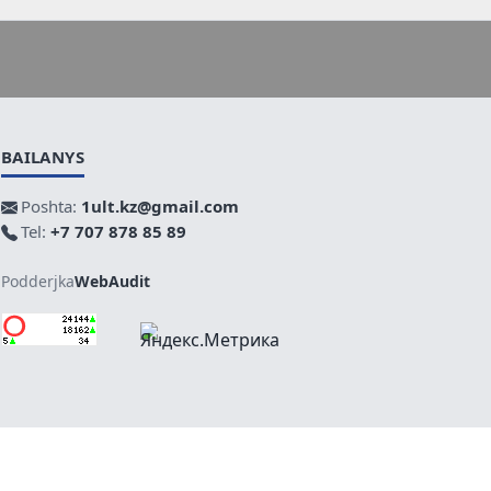
BAILANYS
Poshta:
1ult.kz@gmail.com
Tel:
+7 707 878 85 89
Podderjka
WebAudit