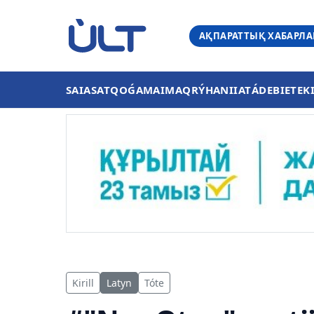
АҚПАРАТТЫҚ ХАБАРЛ
SAIASAT
QOǴAM
AIMAQ
RÝHANIIAT
ÁDEBIET
EK
Kirill
Latyn
Tóte