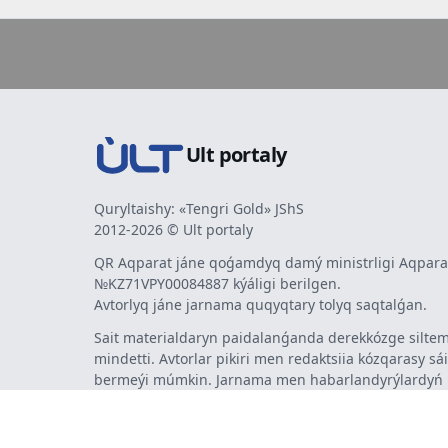
Ult portaly
Quryltaishy: «Tengri Gold» JShS
2012-2026 © Ult portaly
QR Aqparat jáne qoǵamdyq damý ministrligi Aqparat
№KZ71VPY00084887 kýáligi berilgen.
Avtorlyq jáne jarnama quqyqtary tolyq saqtalǵan.
Sait materialdaryn paidalanǵanda derekkózge siltem
mindetti. Avtorlar pikiri men redaktsiia kózqarasy sá
bermeýi múmkin. Jarnama men habarlandyrýlardy
jarnama berýshi jaýapty.