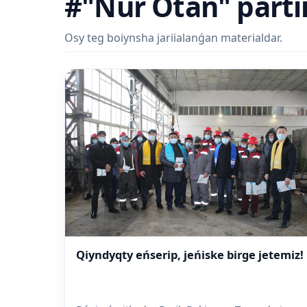
#"Nur Otan" parti
Osy teg boiynsha jariialanǵan materialdar.
Qiyndyqty eńserip, jeńiske birge jetemiz!