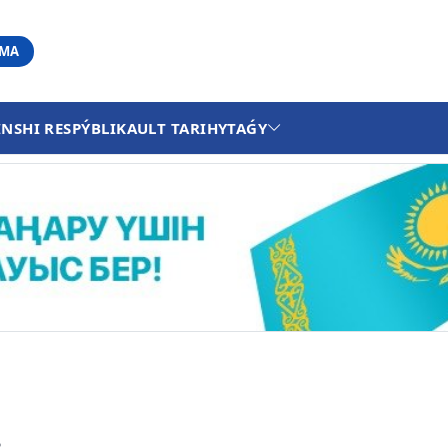
АМА
INSHI RESPÝBLIKA
ULT TARIHY
TAǴY