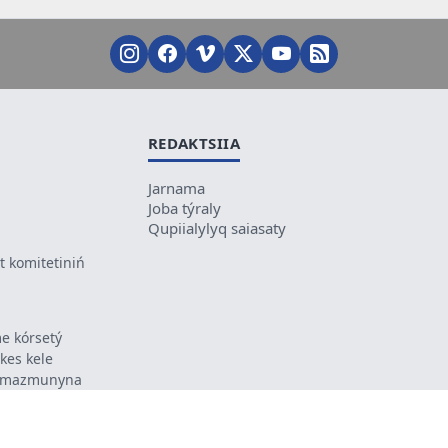
REDAKTSIIA
Jarnama
Joba týraly
Qupiialylyq saiasaty
 komitetiniń
e kórsetý
ikes kele
ń mazmunyna