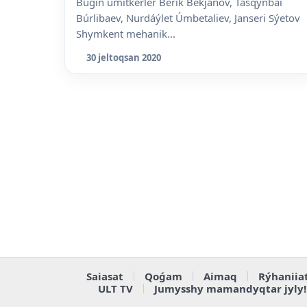
Búgin úmitkerler Berik Bekjanov, Tasqynbai
Búrlibaev, Nurdáýlet Úmbetaliev, Janseri Sýetov
Shymkent mehanik...
30 jeltoqsan 2020
Saiasat
Qoǵam
Aimaq
Rýhaniia
ULT TV
Jumysshy mamandyqtar jyly!