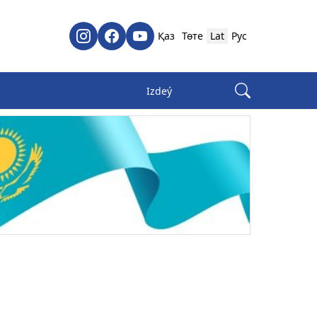
Қаз
Төте
Lat
Рус