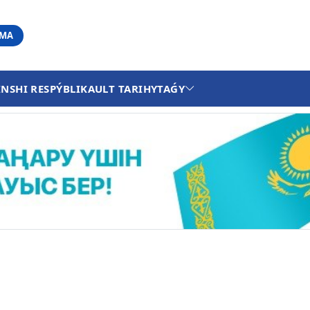
АМА
INSHI RESPÝBLIKA
ULT TARIHY
TAǴY