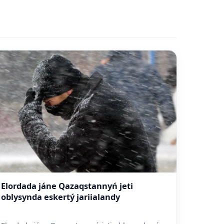
Elordada jáne Qazaqstannyń jeti
oblysynda eskertý jariialandy