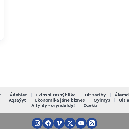
t
Ádebiet
Ekinshi respýblika
Ult tarihy
Álemd
Aqsaýyt
Ekonomika jáne biznes
Qylmys
Ult 
Aityldy - oryndaldy!
Ózekti