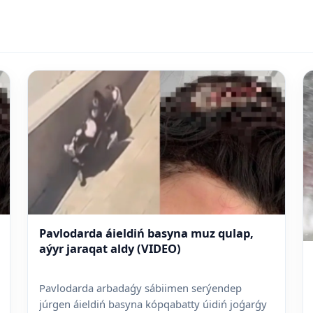
Pavlodarda áieldiń basyna muz qulap,
aýyr jaraqat aldy (VIDEO)
Pavlodarda arbadaǵy sábiimen serýendep
júrgen áieldiń basyna kópqabatty úidiń joǵarǵy