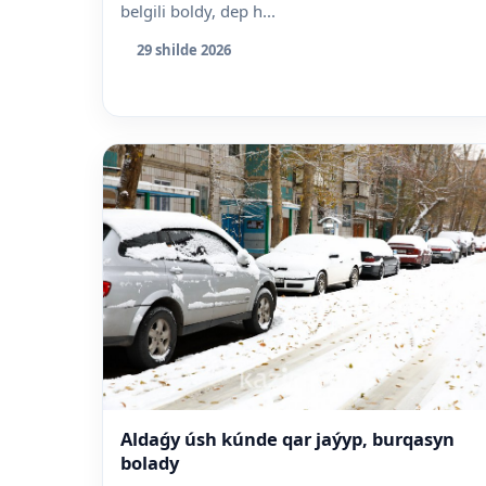
belgili boldy, dep h...
29 shilde 2026
Aldaǵy úsh kúnde qar jaýyp, burqasyn
bolady