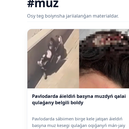
#muz
Osy teg boiynsha jariialanǵan materialdar.
Pavlodarda áieldiń basyna muzdyń qalai
qulaǵany belgili boldy
Pavlodarda sábiimen birge kele jatqan áieldiń
basyna muz kesegi qulaǵan oqiǵanyń mán-jaiy