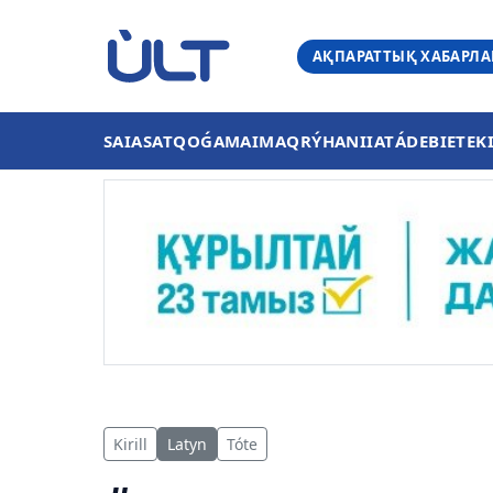
АҚПАРАТТЫҚ ХАБАРЛ
SAIASAT
QOǴAM
AIMAQ
RÝHANIIAT
ÁDEBIET
EK
Kirill
Latyn
Tóte