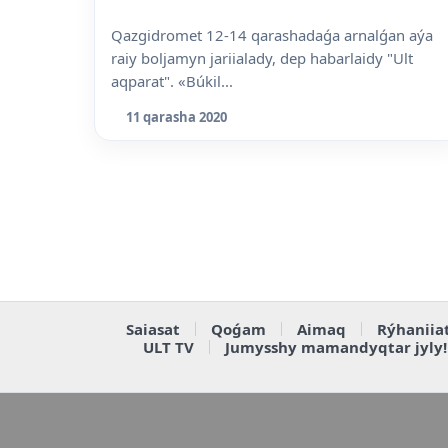
Qazgidromet 12-14 qarashadaǵa arnalǵan aýa
raiy boljamyn jariialady, dep habarlaidy "Ult
aqparat". «Búkil...
11 qarasha 2020
Saiasat
Qoǵam
Aimaq
Rýhaniia
ULT TV
Jumysshy mamandyqtar jyly!