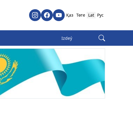
Қаз
Төте
Lat
Рус