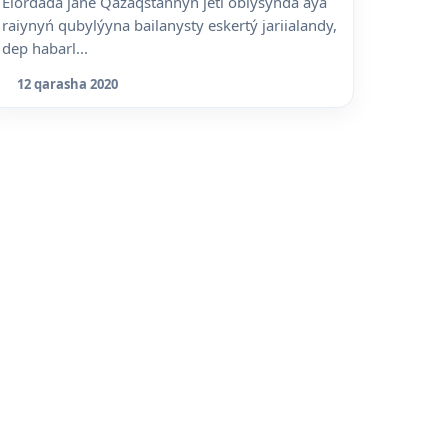
Elordada jáne Qazaqstannyń jeti oblysynda aýa
raiynyń qubylýyna bailanysty eskertý jariialandy,
dep habarl...
12 qarasha 2020