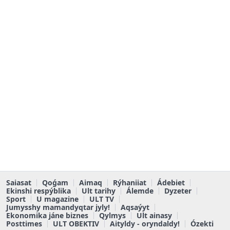
Saiasat
Qoǵam
Aimaq
Rýhaniiat
Ádebiet
Ekinshi respýblika
Ult tarihy
Álemde
Dyzeter
Sport
U magazine
ULT TV
Jumysshy mamandyqtar jyly!
Aqsaýyt
Ekonomika jáne biznes
Qylmys
Ult ainasy
Posttimes
ULT OBEKTIV
Aityldy - oryndaldy!
Ózekti