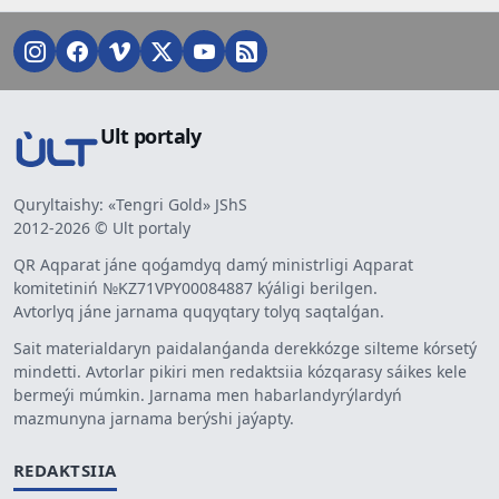
Ult portaly
Quryltaishy: «Tengri Gold» JShS
2012-2026 © Ult portaly
QR Aqparat jáne qoǵamdyq damý ministrligi Aqparat
komitetiniń №KZ71VPY00084887 kýáligi berilgen.
Avtorlyq jáne jarnama quqyqtary tolyq saqtalǵan.
Sait materialdaryn paidalanǵanda derekkózge silteme kórsetý
mindetti. Avtorlar pikiri men redaktsiia kózqarasy sáikes kele
bermeýi múmkin. Jarnama men habarlandyrýlardyń
mazmunyna jarnama berýshi jaýapty.
REDAKTSIIA