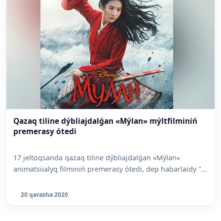
Qazaq tiline dýbliajdalǵan «Mýlan» mýltfilminiń
premerasy ótedi
17 jeltoqsanda qazaq tiline dýbliajdalǵan «Mýlan»
animatsiialyq filminiń premerasy ótedi, dep habarlaidy "...
20 qarasha 2020