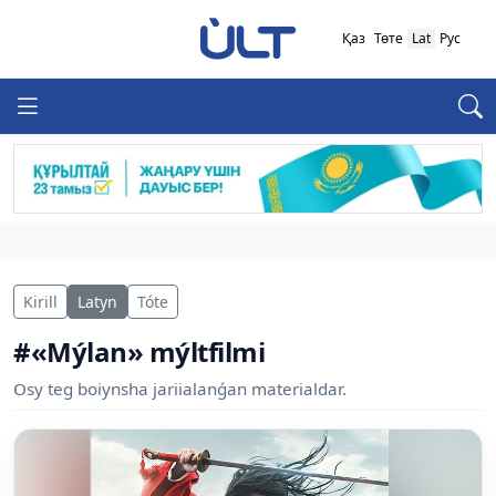
Қаз
Төте
Lat
Рус
Kirill
Latyn
Tóte
#«Mýlan» mýltfilmi
Osy teg boiynsha jariialanǵan materialdar.