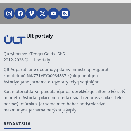
Ult portaly
Quryltaishy: «Tengri Gold» JShS
2012-2026 © Ult portaly
QR Aqparat jáne qoǵamdyq damý ministrligi Aqparat
komitetiniń №KZ71VPY00084887 kýáligi berilgen.
Avtorlyq jáne jarnama quqyqtary tolyq saqtalǵan.
Sait materialdaryn paidalanǵanda derekkózge silteme kórsetý
mindetti. Avtorlar pikiri men redaktsiia kózqarasy sáikes kele
bermeýi múmkin. Jarnama men habarlandyrýlardyń
mazmunyna jarnama berýshi jaýapty.
REDAKTSIIA