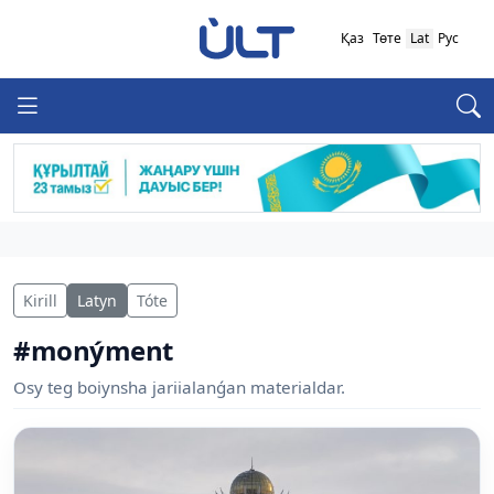
Қаз
Төте
Lat
Рус
Kirill
Latyn
Tóte
#monýment
Osy teg boiynsha jariialanǵan materialdar.