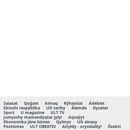
Saiasat
Qoǵam
Aimaq
Rýhaniiat
Ádebiet
Ekinshi respýblika
Ult tarihy
Álemde
Dyzeter
Sport
U magazine
ULT TV
Jumysshy mamandyqtar jyly!
Aqsaýyt
Ekonomika jáne biznes
Qylmys
Ult ainasy
Posttimes
ULT OBEKTIV
Aityldy - oryndaldy!
Ózekti