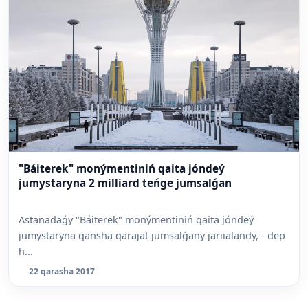
"Báiterek" monýmentiniń qaita jóndeý
jumystaryna 2 milliard teńge jumsalǵan
Astanadaǵy "Báiterek" monýmentiniń qaita jóndeý
jumystaryna qansha qarajat jumsalǵany jariialandy, - dep
h...
22 qarasha 2017