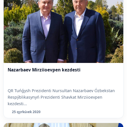
Nazarbaev Mirziioevpen kezdesti
QR Tuńǵysh Prezidenti Nursultan Nazarbaev Ózbekstan
Respýblikasynyń Prezidenti Shavkat Mirziioevpen
kezdesti...
25 qyrkúıek 2020