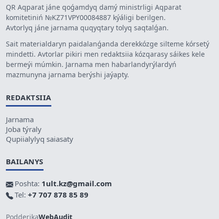
QR Aqparat jáne qoǵamdyq damý ministrligi Aqparat
komitetiniń №KZ71VPY00084887 kýáligi berilgen.
Avtorlyq jáne jarnama quqyqtary tolyq saqtalǵan.
Sait materialdaryn paidalanǵanda derekkózge silteme kórsetý
mindetti. Avtorlar pikiri men redaktsiia kózqarasy sáikes kele
bermeýi múmkin. Jarnama men habarlandyrýlardyń
mazmunyna jarnama berýshi jaýapty.
REDAKTSIIA
Jarnama
Joba týraly
Qupiialylyq saiasaty
BAILANYS
Poshta:
1ult.kz@gmail.com
Tel:
+7 707 878 85 89
Podderjka
WebAudit