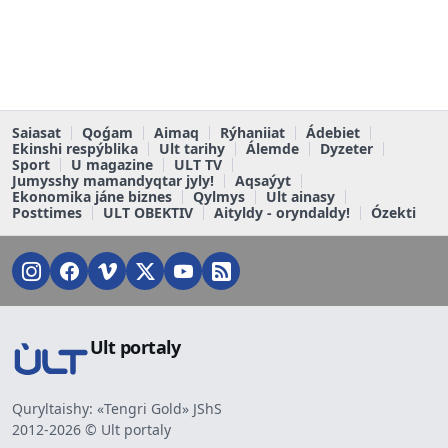
Saiasat
Qoǵam
Aimaq
Rýhaniiat
Ádebiet
Ekinshi respýblika
Ult tarihy
Álemde
Dyzeter
Sport
U magazine
ULT TV
Jumysshy mamandyqtar jyly!
Aqsaýyt
Ekonomika jáne biznes
Qylmys
Ult ainasy
Posttimes
ULT OBEKTIV
Aityldy - oryndaldy!
Ózekti
Ult portaly
Quryltaishy: «Tengri Gold» JShS
2012-2026 © Ult portaly