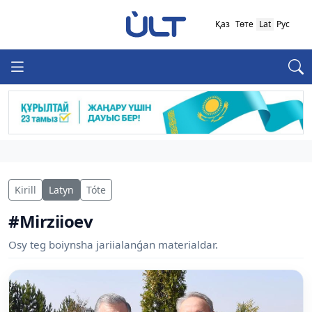
Қаз
Төте
Lat
Рус
Kirill
Latyn
Tóte
#Mirziioev
Osy teg boiynsha jariialanǵan materialdar.