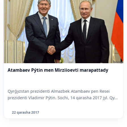
Atambaev Pýtin men Mirziioevti marapattady
Qyrǵyzstan prezidenti Almazbek Atambaev pen Resei
prezidenti Vladimir Pýtin. Sochi, 14 qarasha 2017 jyl. Qy...
22 qarasha 2017