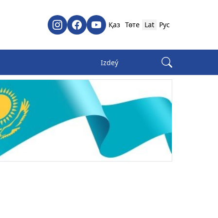
Қаз
Төте
Lat
Рус