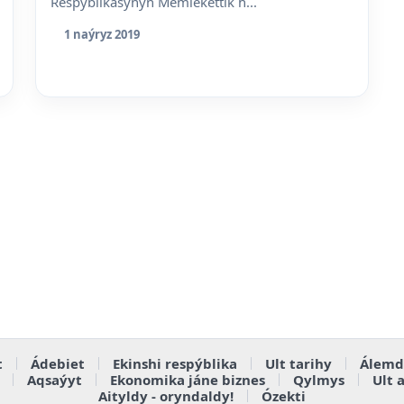
Respýblikasynyń Memlekettik h...
1 naýryz 2019
t
Ádebiet
Ekinshi respýblika
Ult tarihy
Álemd
Aqsaýyt
Ekonomika jáne biznes
Qylmys
Ult 
Aityldy - oryndaldy!
Ózekti