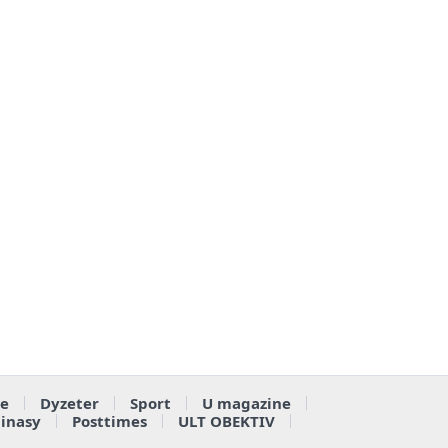
e
Dyzeter
Sport
U magazine
ainasy
Posttimes
ULT OBEKTIV