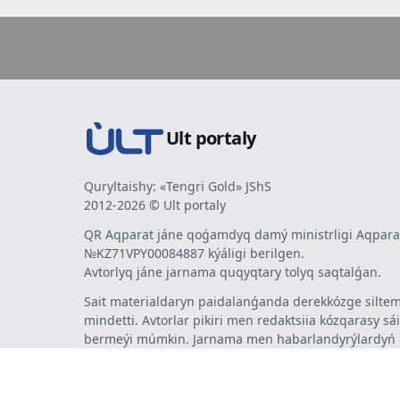
Ult portaly
Quryltaishy: «Tengri Gold» JShS
2012-2026 © Ult portaly
QR Aqparat jáne qoǵamdyq damý ministrligi Aqparat
№KZ71VPY00084887 kýáligi berilgen.
Avtorlyq jáne jarnama quqyqtary tolyq saqtalǵan.
Sait materialdaryn paidalanǵanda derekkózge siltem
mindetti. Avtorlar pikiri men redaktsiia kózqarasy sá
bermeýi múmkin. Jarnama men habarlandyrýlardy
jarnama berýshi jaýapty.