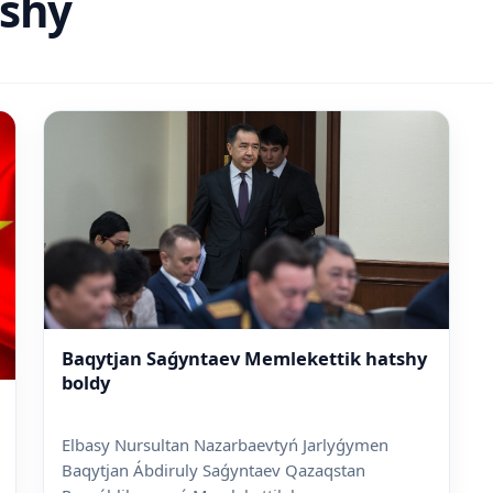
shy
Baqytjan Saǵyntaev Memlekettik hatshy
boldy
Elbasy Nursultan Nazarbaevtyń Jarlyǵymen
Baqytjan Ábdiruly Saǵyntaev Qazaqstan