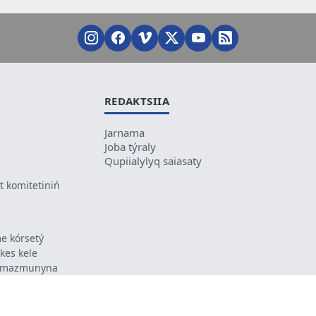
REDAKTSIIA
Jarnama
Joba týraly
Qupiialylyq saiasaty
 komitetiniń
e kórsetý
ikes kele
ń mazmunyna