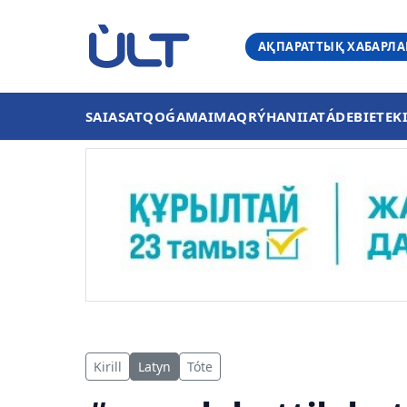
АҚПАРАТТЫҚ ХАБАРЛ
SAIASAT
QOǴAM
AIMAQ
RÝHANIIAT
ÁDEBIET
EK
Kirill
Latyn
Tóte