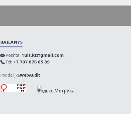
BAILANYS
Poshta:
1ult.kz@gmail.com
Tel:
+7 707 878 85 89
Podderjka
WebAudit