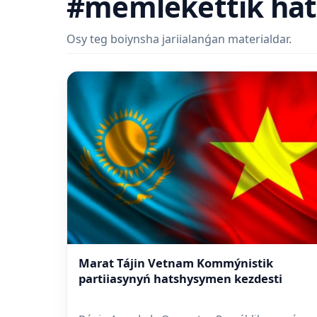
#memlekettik hat
Osy teg boiynsha jariialanǵan materialdar.
Marat Tájin Vetnam Kommýnistik
partiiasynyń hatshysymen kezdesti