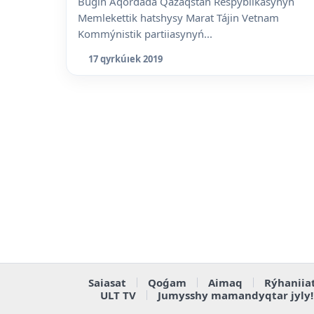
Búgin Aqordada Qazaqstan Respýblikasynyń
Memlekettik hatshysy Marat Tájin Vetnam
Kommýnistik partiiasynyń...
17 qyrkúıek 2019
Saiasat
Qoǵam
Aimaq
Rýhaniia
ULT TV
Jumysshy mamandyqtar jyly!