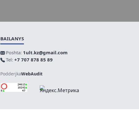
BAILANYS
Poshta:
1ult.kz@gmail.com
Tel:
+7 707 878 85 89
Podderjka
WebAudit