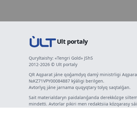
Ult portaly
Quryltaishy: «Tengri Gold» JShS
2012-2026 © Ult portaly
QR Aqparat jáne qoǵamdyq damý ministrligi Aqparat
№KZ71VPY00084887 kýáligi berilgen.
Avtorlyq jáne jarnama quqyqtary tolyq saqtalǵan.
Sait materialdaryn paidalanǵanda derekkózge siltem
mindetti. Avtorlar pikiri men redaktsiia kózqarasy sá
bermeýi múmkin. Jarnama men habarlandyrýlardy
jarnama berýshi jaýapty.