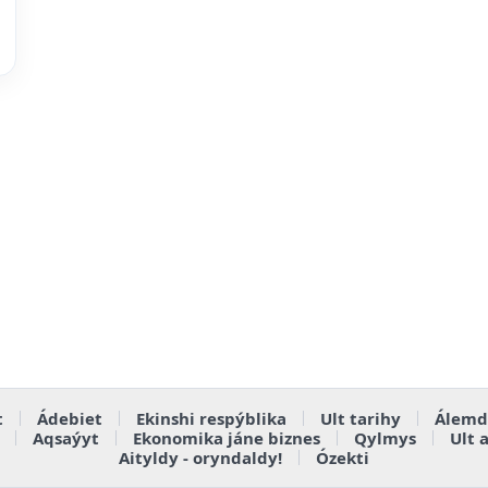
t
Ádebiet
Ekinshi respýblika
Ult tarihy
Álemd
Aqsaýyt
Ekonomika jáne biznes
Qylmys
Ult 
Aityldy - oryndaldy!
Ózekti