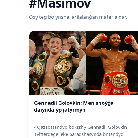
#Masimov
Osy teg boiynsha jariialanǵan materialdar.
Gennadii Golovkin: Men shoýǵa
daiyndalyp jatyrmyn
- Qazaqstandyq boksshy Gennadii Golovkin
Tvitterdege jeke paraqshasynda britandyq