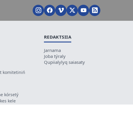
REDAKTSIIA
Jarnama
Joba týraly
Qupiialylyq saiasaty
 komitetiniń
e kórsetý
ikes kele
ń mazmunyna