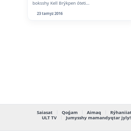
boksshy Kell Brýkpen óteti...
23 tamyz 2016
Saiasat
Qoǵam
Aimaq
Rýhaniia
ULT TV
Jumysshy mamandyqtar jyly!