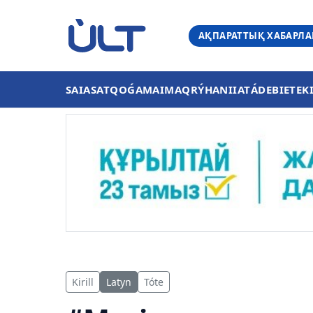
АҚПАРАТТЫҚ ХАБАРЛ
SAIASAT
QOǴAM
AIMAQ
RÝHANIIAT
ÁDEBIET
EK
Kirill
Latyn
Tóte