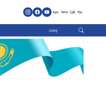
Қаз
Төте
Lat
Рус