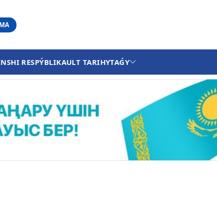
АМА
INSHI RESPÝBLIKA
ULT TARIHY
TAǴY