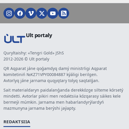
Ult portaly
Quryltaishy: «Tengri Gold» JShS
2012-2026 © Ult portaly
QR Aqparat jáne qoǵamdyq damý ministrligi Aqparat
komitetiniń №KZ71VPY00084887 kýáligi berilgen.
Avtorlyq jáne jarnama quqyqtary tolyq saqtalǵan.
Sait materialdaryn paidalanǵanda derekkózge silteme kórsetý
mindetti. Avtorlar pikiri men redaktsiia kózqarasy sáikes kele
bermeýi múmkin. Jarnama men habarlandyrýlardyń
mazmunyna jarnama berýshi jaýapty.
REDAKTSIIA