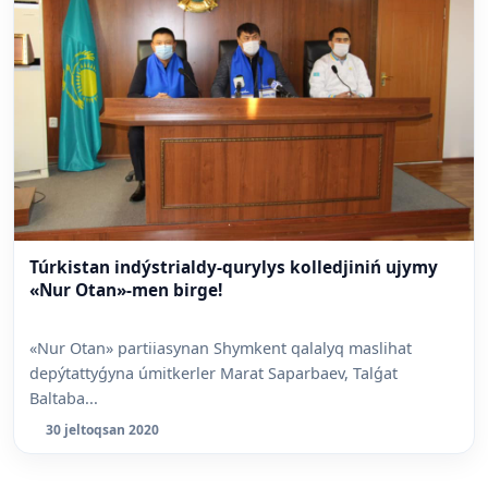
Túrkistan indýstrialdy-qurylys kolledjiniń ujymy
«Nur Otan»-men birge!
«Nur Otan» partiiasynan Shymkent qalalyq maslihat
depýtattyǵyna úmitkerler Marat Saparbaev, Talǵat
Baltaba...
30 jeltoqsan 2020