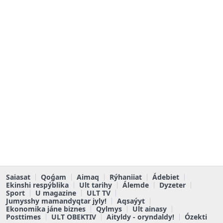
Saiasat
Qoǵam
Aimaq
Rýhaniiat
Ádebiet
Ekinshi respýblika
Ult tarihy
Álemde
Dyzeter
Sport
U magazine
ULT TV
Jumysshy mamandyqtar jyly!
Aqsaýyt
Ekonomika jáne biznes
Qylmys
Ult ainasy
Posttimes
ULT OBEKTIV
Aityldy - oryndaldy!
Ózekti