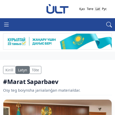
Қаз
Төте
Lat
Рус
Kirill
Latyn
Tóte
#Marat Saparbaev
Osy teg boiynsha jariialanǵan materialdar.