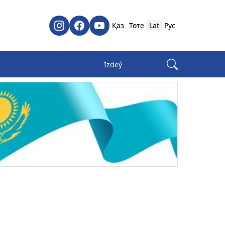
Қаз
Төте
Lat
Рус