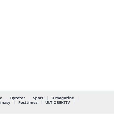
e
Dyzeter
Sport
U magazine
ainasy
Posttimes
ULT OBEKTIV