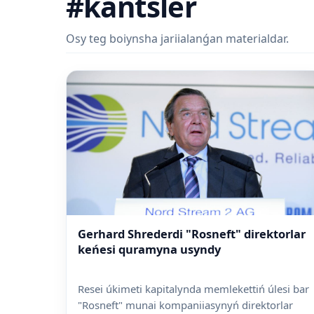
#kantsler
Osy teg boiynsha jariialanǵan materialdar.
Gerhard Shrederdi "Rosneft" direktorlar
keńesi quramyna usyndy
Resei úkimeti kapitalynda memlekettiń úlesi bar
"Rosneft" munai kompaniiasynyń direktorlar