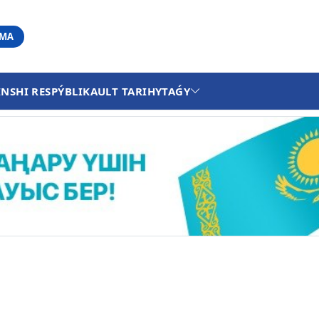
АМА
INSHI RESPÝBLIKA
ULT TARIHY
TAǴY