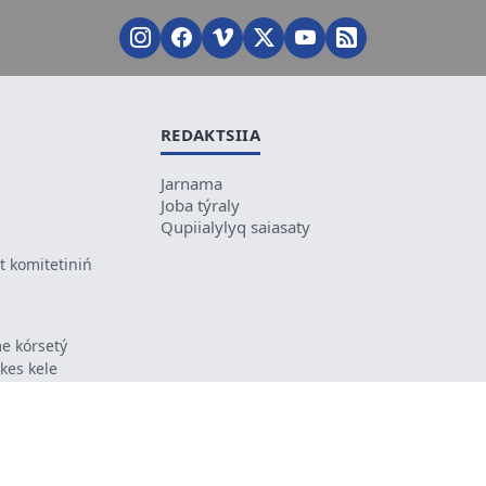
REDAKTSIIA
Jarnama
Joba týraly
Qupiialylyq saiasaty
 komitetiniń
e kórsetý
ikes kele
ń mazmunyna