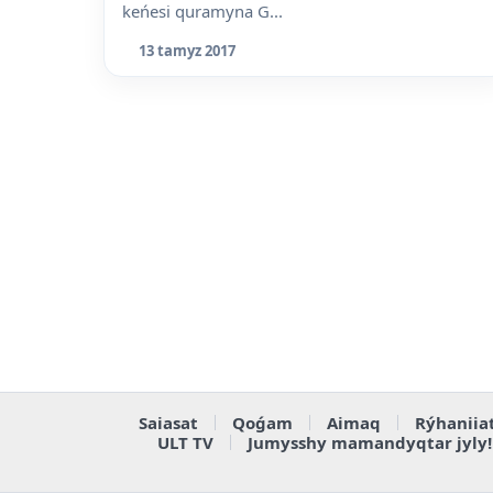
keńesi quramyna G...
13 tamyz 2017
Saiasat
Qoǵam
Aimaq
Rýhaniia
ULT TV
Jumysshy mamandyqtar jyly!