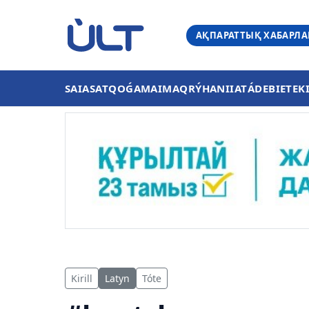
АҚПАРАТТЫҚ ХАБАРЛ
SAIASAT
QOǴAM
AIMAQ
RÝHANIIAT
ÁDEBIET
EK
Kirill
Latyn
Tóte