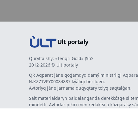
Ult portaly
Quryltaishy: «Tengri Gold» JShS
2012-2026 © Ult portaly
QR Aqparat jáne qoǵamdyq damý ministrligi Aqparat
№KZ71VPY00084887 kýáligi berilgen.
Avtorlyq jáne jarnama quqyqtary tolyq saqtalǵan.
Sait materialdaryn paidalanǵanda derekkózge siltem
mindetti. Avtorlar pikiri men redaktsiia kózqarasy sá
bermeýi múmkin. Jarnama men habarlandyrýlardy
jarnama berýshi jaýapty.