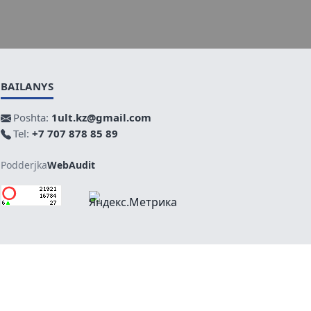
BAILANYS
Poshta:
1ult.kz@gmail.com
Tel:
+7 707 878 85 89
Podderjka
WebAudit