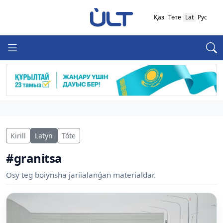
Қаз
Төте
Lat
Рус
Kirill
Latyn
Tóte
#granitsa
Osy teg boiynsha jariialanǵan materialdar.