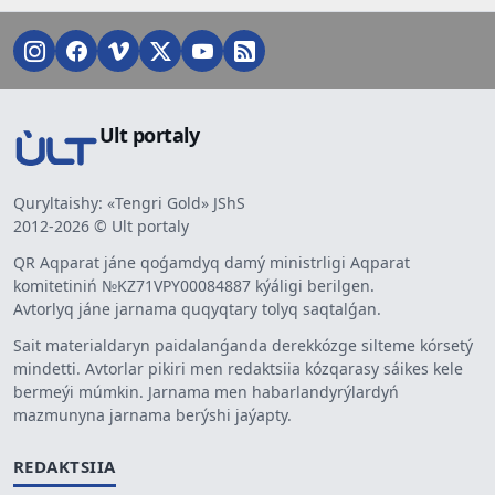
Ult portaly
Quryltaishy: «Tengri Gold» JShS
2012-2026 © Ult portaly
QR Aqparat jáne qoǵamdyq damý ministrligi Aqparat
komitetiniń №KZ71VPY00084887 kýáligi berilgen.
Avtorlyq jáne jarnama quqyqtary tolyq saqtalǵan.
Sait materialdaryn paidalanǵanda derekkózge silteme kórsetý
mindetti. Avtorlar pikiri men redaktsiia kózqarasy sáikes kele
bermeýi múmkin. Jarnama men habarlandyrýlardyń
mazmunyna jarnama berýshi jaýapty.
REDAKTSIIA