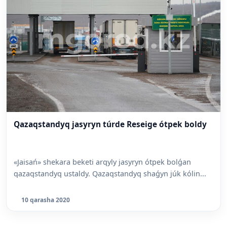
Qazaqstandyq jasyryn túrde Reseige ótpek boldy
«Jaisań» shekara beketi arqyly jasyryn ótpek bolǵan
qazaqstandyq ustaldy. Qazaqstandyq shaǵyn júk kólin...
10 qarasha 2020