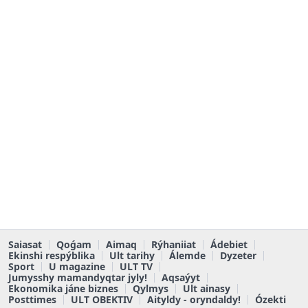
Saiasat
Qoǵam
Aimaq
Rýhaniiat
Ádebiet
Ekinshi respýblika
Ult tarihy
Álemde
Dyzeter
Sport
U magazine
ULT TV
Jumysshy mamandyqtar jyly!
Aqsaýyt
Ekonomika jáne biznes
Qylmys
Ult ainasy
Posttimes
ULT OBEKTIV
Aityldy - oryndaldy!
Ózekti