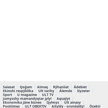
Saiasat
Qoǵam
Aimaq
Rýhaniiat
Ádebiet
Ekinshi respýblika
Ult tarihy
Álemde
Dyzeter
Sport
U magazine
ULT TV
Jumysshy mamandyqtar jyly!
Aqsaýyt
Ekonomika jáne biznes
Qylmys
Ult ainasy
Posttimes
ULT OBEKTIV
Aityldy - oryndaldy!
Ózekti