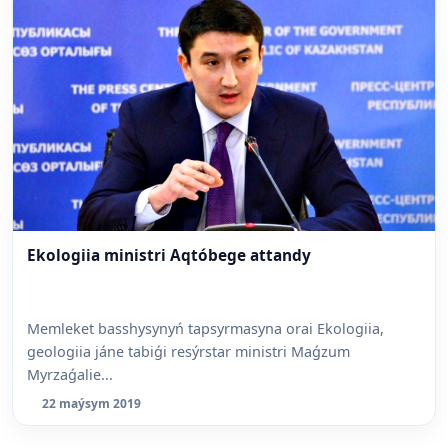
Ekologiia ministri Aqtóbege attandy
Memleket basshysynyń tapsyrmasyna orai Ekologiia,
geologiia jáne tabiǵi resýrstar ministri Maǵzum
Myrzaǵalie...
22 maýsym 2019