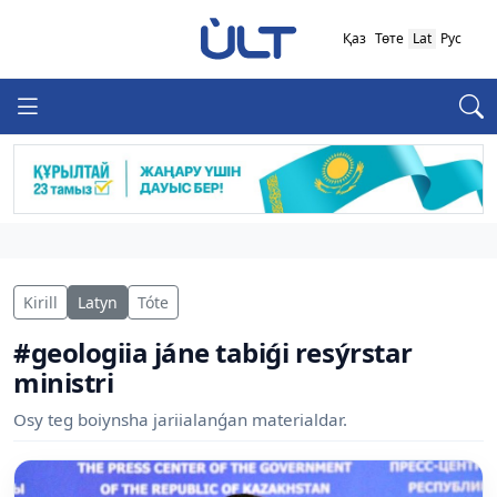
Қаз
Төте
Lat
Рус
Kirill
Latyn
Tóte
#geologiia jáne tabiǵi resýrstar
ministri
Osy teg boiynsha jariialanǵan materialdar.