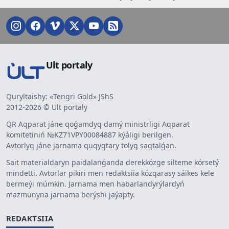
Ult portaly
Quryltaishy: «Tengri Gold» JShS
2012-2026 © Ult portaly
QR Aqparat jáne qoǵamdyq damý ministrligi Aqparat
komitetiniń №KZ71VPY00084887 kýáligi berilgen.
Avtorlyq jáne jarnama quqyqtary tolyq saqtalǵan.
Sait materialdaryn paidalanǵanda derekkózge silteme kórsetý
mindetti. Avtorlar pikiri men redaktsiia kózqarasy sáikes kele
bermeýi múmkin. Jarnama men habarlandyrýlardyń
mazmunyna jarnama berýshi jaýapty.
REDAKTSIIA