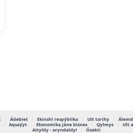
t
Ádebiet
Ekinshi respýblika
Ult tarihy
Álemd
Aqsaýyt
Ekonomika jáne biznes
Qylmys
Ult 
Aityldy - oryndaldy!
Ózekti