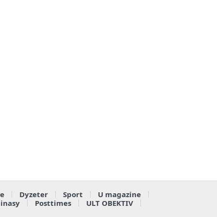
e
Dyzeter
Sport
U magazine
ainasy
Posttimes
ULT OBEKTIV