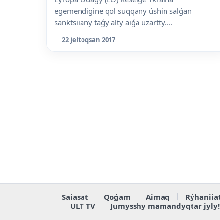
egemendigine qol suqqany úshin salǵan
sanktsiiany taǵy alty aiǵa uzartty....
22 jeltoqsan 2017
Saiasat
Qoǵam
Aimaq
Rýhaniia
ULT TV
Jumysshy mamandyqtar jyly!