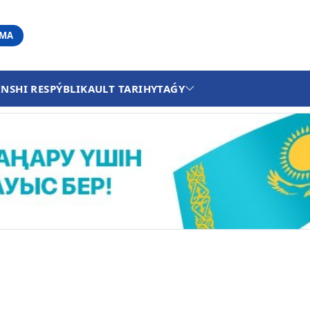
АМА
INSHI RESPÝBLIKA
ULT TARIHY
TAǴY