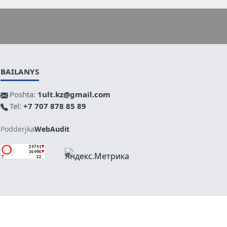
BAILANYS
Poshta:
1ult.kz@gmail.com
Tel:
+7 707 878 85 89
Podderjka
WebAudit