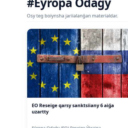
#Eýropa Odaǵy
Osy teg boiynsha jariialanǵan materialdar.
EO Reseige qarsy sanktsiiany 6 aiǵa
uzartty
Eýropa Odaǵy (EO) Reseige Ýkraina