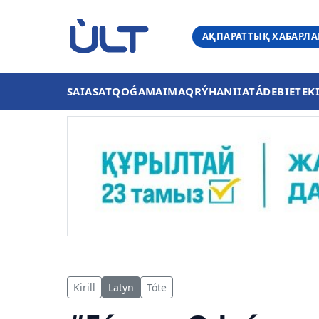
АҚПАРАТТЫҚ ХАБАРЛ
SAIASAT
QOǴAM
AIMAQ
RÝHANIIAT
ÁDEBIET
EK
Kirill
Latyn
Tóte