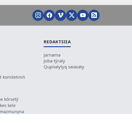
REDAKTSIIA
Jarnama
Joba týraly
Qupiialylyq saiasaty
 komitetiniń
e kórsetý
ikes kele
ń mazmunyna