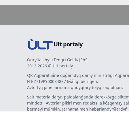
Ult portaly
Quryltaishy: «Tengri Gold» JShS
2012-2026 © Ult portaly
QR Aqparat jáne qoǵamdyq damý ministrligi Aqparat
№KZ71VPY00084887 kýáligi berilgen.
Avtorlyq jáne jarnama quqyqtary tolyq saqtalǵan.
Sait materialdaryn paidalanǵanda derekkózge siltem
mindetti. Avtorlar pikiri men redaktsiia kózqarasy sá
bermeýi múmkin. Jarnama men habarlandyrýlardy
jarnama berýshi jaýapty.