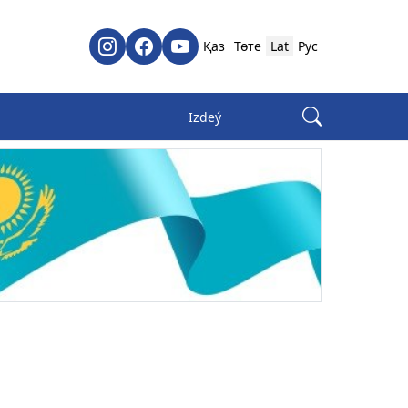
Қаз
Төте
Lat
Рус