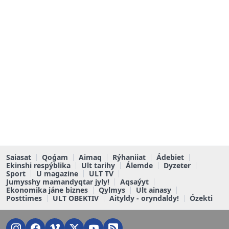
Saiasat
Qoǵam
Aimaq
Rýhaniiat
Ádebiet
Ekinshi respýblika
Ult tarihy
Álemde
Dyzeter
Sport
U magazine
ULT TV
Jumysshy mamandyqtar jyly!
Aqsaýyt
Ekonomika jáne biznes
Qylmys
Ult ainasy
Posttimes
ULT OBEKTIV
Aityldy - oryndaldy!
Ózekti