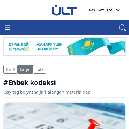
Қаз
Төте
Lat
Рус
Kirill
Latyn
Tóte
#Eńbek kodeksi
Osy teg boiynsha jariialanǵan materialdar.