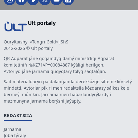
Ult portaly
Quryltaishy: «Tengri Gold» JShS
2012-2026 © Ult portaly
QR Aqparat jáne qoǵamdyq damý ministrligi Aqparat
komitetiniń №KZ71VPY00084887 kýáligi berilgen.
Avtorlyq jáne jarnama quqyqtary tolyq saqtalǵan.
Sait materialdaryn paidalanǵanda derekkózge silteme kórsetý
mindetti. Avtorlar pikiri men redaktsiia kózqarasy sáikes kele
bermeýi múmkin. Jarnama men habarlandyrýlardyń
mazmunyna jarnama berýshi jaýapty.
REDAKTSIIA
Jarnama
Joba týraly