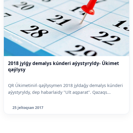
2018 jylǵy demalys kúnderi aýystyryldy- Úkimet
qaýlysy
QR Úkimetiniń qaýlysymen 2018 jyldaǵy demalys kúnderi
aýystyryldy, dep habarlaidy "Ult aqparat". Qazaqs...
25 jeltoqsan 2017