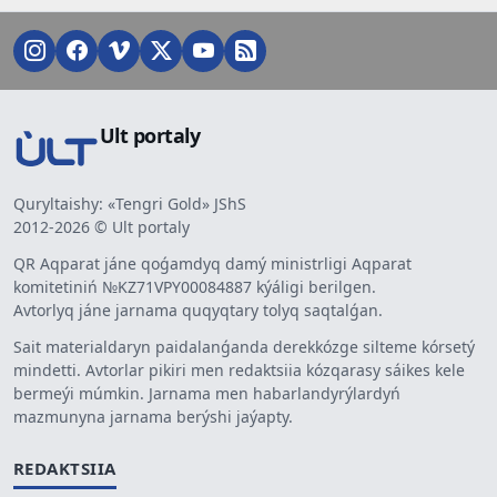
Ult portaly
Quryltaishy: «Tengri Gold» JShS
2012-2026 © Ult portaly
QR Aqparat jáne qoǵamdyq damý ministrligi Aqparat
komitetiniń №KZ71VPY00084887 kýáligi berilgen.
Avtorlyq jáne jarnama quqyqtary tolyq saqtalǵan.
Sait materialdaryn paidalanǵanda derekkózge silteme kórsetý
mindetti. Avtorlar pikiri men redaktsiia kózqarasy sáikes kele
bermeýi múmkin. Jarnama men habarlandyrýlardyń
mazmunyna jarnama berýshi jaýapty.
REDAKTSIIA