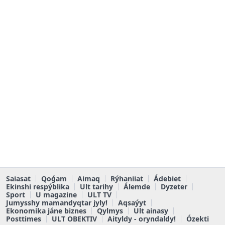
Saiasat
Qoǵam
Aimaq
Rýhaniiat
Ádebiet
Ekinshi respýblika
Ult tarihy
Álemde
Dyzeter
Sport
U magazine
ULT TV
Jumysshy mamandyqtar jyly!
Aqsaýyt
Ekonomika jáne biznes
Qylmys
Ult ainasy
Posttimes
ULT OBEKTIV
Aityldy - oryndaldy!
Ózekti