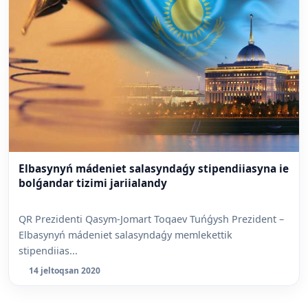
Elbasynyń mádeniet salasyndaǵy stipendiiasyna ie
bolǵandar tizimi jariialandy
QR Prezidenti Qasym-Jomart Toqaev Tuńǵysh Prezident –
Elbasynyń mádeniet salasyndaǵy memlekettik
stipendiias...
14 jeltoqsan 2020