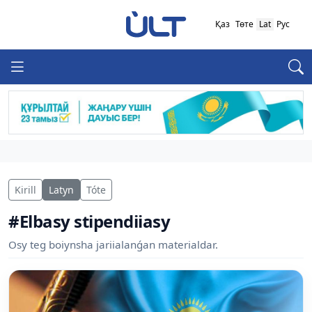
Қаз
Төте
Lat
Рус
Kirill
Latyn
Tóte
#Elbasy stipendiiasy
Osy teg boiynsha jariialanǵan materialdar.