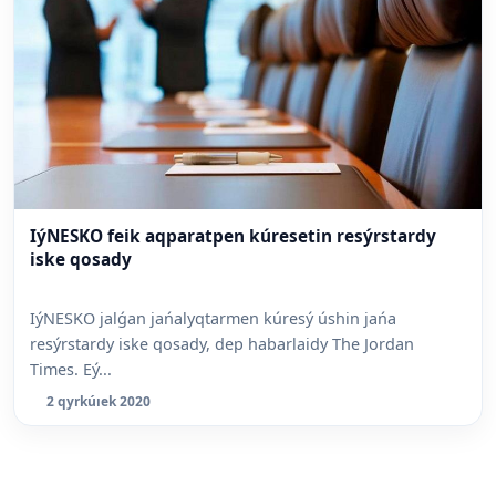
IýNESKO feik aqparatpen kúresetin resýrstardy
iske qosady
IýNESKO jalǵan jańalyqtarmen kúresý úshin jańa
resýrstardy iske qosady, dep habarlaidy The Jordan
Times. Eý...
2 qyrkúıek 2020