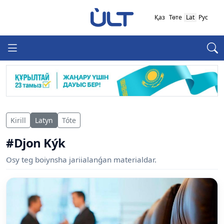
Қаз
Төте
Lat
Рус
Kirill
Latyn
Tóte
#Djon Kýk
Osy teg boiynsha jariialanǵan materialdar.