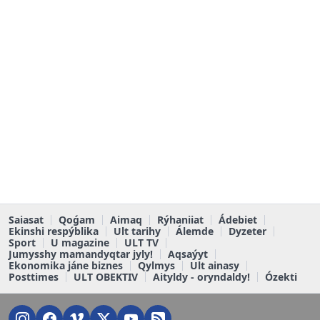
Saiasat
Qoǵam
Aimaq
Rýhaniiat
Ádebiet
Ekinshi respýblika
Ult tarihy
Álemde
Dyzeter
Sport
U magazine
ULT TV
Jumysshy mamandyqtar jyly!
Aqsaýyt
Ekonomika jáne biznes
Qylmys
Ult ainasy
Posttimes
ULT OBEKTIV
Aityldy - oryndaldy!
Ózekti