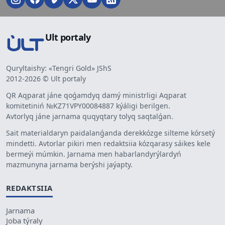
Ult portaly
Quryltaishy: «Tengri Gold» JShS
2012-2026 © Ult portaly
QR Aqparat jáne qoǵamdyq damý ministrligi Aqparat
komitetiniń №KZ71VPY00084887 kýáligi berilgen.
Avtorlyq jáne jarnama quqyqtary tolyq saqtalǵan.
Sait materialdaryn paidalanǵanda derekkózge silteme kórsetý
mindetti. Avtorlar pikiri men redaktsiia kózqarasy sáikes kele
bermeýi múmkin. Jarnama men habarlandyrýlardyń
mazmunyna jarnama berýshi jaýapty.
REDAKTSIIA
Jarnama
Joba týraly