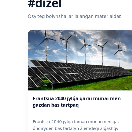
#dizel
Osy teg boiynsha jariialanǵan materialdar.
Frantsiia 2040 jylǵa qarai munai men
gazdan bas tartpaq
Frantsiia 2040 jylǵa taman munai men gaz
óndirýden bas tartatyn álemdegi alǵashqy