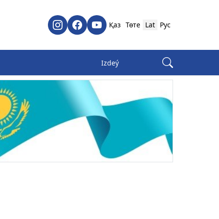
Қаз
Төте
Lat
Рус