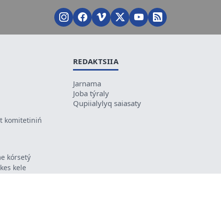
REDAKTSIIA
Jarnama
Joba týraly
Qupiialylyq saiasaty
 komitetiniń
e kórsetý
ikes kele
ń mazmunyna