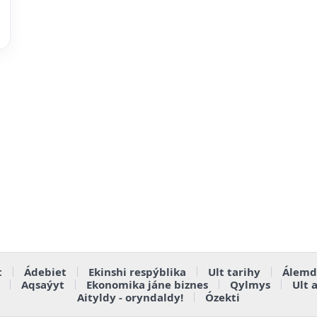
t
Ádebiet
Ekinshi respýblika
Ult tarihy
Álemd
Aqsaýyt
Ekonomika jáne biznes
Qylmys
Ult 
Aityldy - oryndaldy!
Ózekti