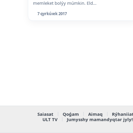
memleket bolýy múmkin. Eld...
7 qyrkúıek 2017
Saiasat
Qoǵam
Aimaq
Rýhaniia
ULT TV
Jumysshy mamandyqtar jyly!