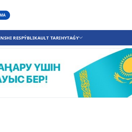
АМА
INSHI RESPÝBLIKA
ULT TARIHY
TAǴY