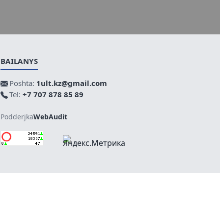
BAILANYS
Poshta:
1ult.kz@gmail.com
Tel:
+7 707 878 85 89
Podderjka
WebAudit