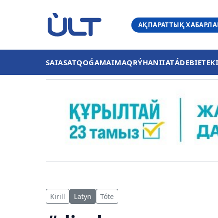
АҚПАРАТТЫҚ ХАБАРЛ
SAIASAT
QOǴAM
AIMAQ
RÝHANIIAT
ÁDEBIET
EK
Kirill
Latyn
Tóte