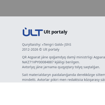
Ult portaly
Quryltaishy: «Tengri Gold» JShS
2012-2026 © Ult portaly
QR Aqparat jáne qoǵamdyq damý ministrligi Aqparat
№KZ71VPY00084887 kýáligi berilgen.
Avtorlyq jáne jarnama quqyqtary tolyq saqtalǵan.
Sait materialdaryn paidalanǵanda derekkózge siltem
mindetti. Avtorlar pikiri men redaktsiia kózqarasy sá
bermeýi múmkin. Jarnama men habarlandyrýlardy
jarnama berýshi jaýapty.