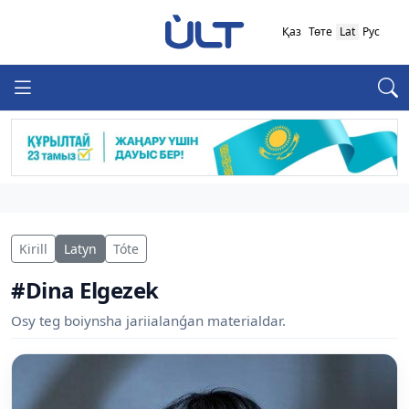
Қаз
Төте
Lat
Рус
Kirill
Latyn
Tóte
#Dina Elgezek
Osy teg boiynsha jariialanǵan materialdar.