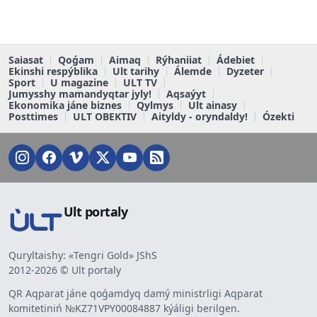
Saiasat
Qoǵam
Aimaq
Rýhaniiat
Ádebiet
Ekinshi respýblika
Ult tarihy
Álemde
Dyzeter
Sport
U magazine
ULT TV
Jumysshy mamandyqtar jyly!
Aqsaýyt
Ekonomika jáne biznes
Qylmys
Ult ainasy
Posttimes
ULT OBEKTIV
Aityldy - oryndaldy!
Ózekti
Ult portaly
Quryltaishy: «Tengri Gold» JShS
2012-2026 © Ult portaly
QR Aqparat jáne qoǵamdyq damý ministrligi Aqparat
komitetiniń №KZ71VPY00084887 kýáligi berilgen.