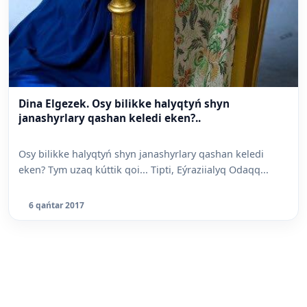
Dina Elgezek. Osy bilikke halyqtyń shyn
janashyrlary qashan keledi eken?..
Osy bilikke halyqtyń shyn janashyrlary qashan keledi
eken? Tym uzaq kúttik qoi... Tipti, Eýraziialyq Odaqq...
6 qańtar 2017