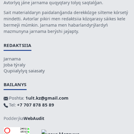
Avtorlyq jáne jarnama quqyqtary tolyq saqtalǵan.
Sait materialdaryn paidalanǵanda derekkózge silteme kórsetý
mindetti. Avtorlar pikiri men redaktsiia kózqarasy sáikes kele
bermeýi múmkin. Jarnama men habarlandyrýlardyń
mazmunyna jarnama berýshi jaýapty.
REDAKTSIIA
Jarnama
Joba týraly
Qupiialylyq saiasaty
BAILANYS
Poshta:
1ult.kz@gmail.com
Tel:
+7 707 878 85 89
Podderjka
WebAudit