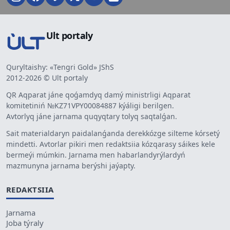
Ult portaly
Quryltaishy: «Tengri Gold» JShS
2012-2026 © Ult portaly
QR Aqparat jáne qoǵamdyq damý ministrligi Aqparat
komitetiniń №KZ71VPY00084887 kýáligi berilgen.
Avtorlyq jáne jarnama quqyqtary tolyq saqtalǵan.
Sait materialdaryn paidalanǵanda derekkózge silteme kórsetý
mindetti. Avtorlar pikiri men redaktsiia kózqarasy sáikes kele
bermeýi múmkin. Jarnama men habarlandyrýlardyń
mazmunyna jarnama berýshi jaýapty.
REDAKTSIIA
Jarnama
Joba týraly