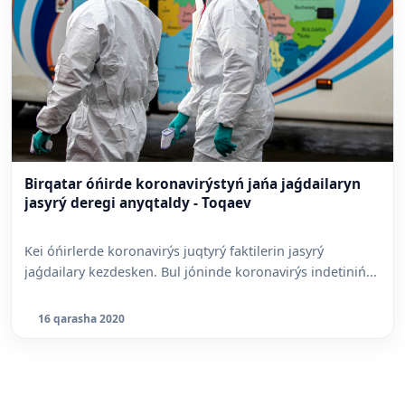
Birqatar óńirde koronavirýstyń jańa jaǵdailaryn
jasyrý deregi anyqtaldy - Toqaev
Kei óńirlerde koronavirýs juqtyrý faktilerin jasyrý
jaǵdailary kezdesken. Bul jóninde koronavirýs indetiniń...
16 qarasha 2020