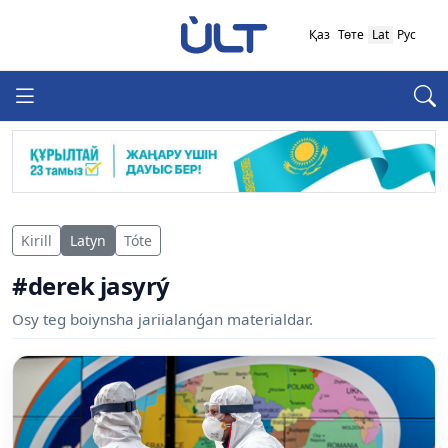
Қаз
Төте
Lat
Рус
Kirill
Latyn
Tóte
#derek jasyrý
Osy teg boiynsha jariialanǵan materialdar.