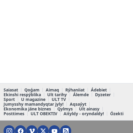
Saiasat
Qoǵam
Aimaq
Rýhaniiat
Ádebiet
Ekinshi respýblika
Ult tarihy
Álemde
Dyzeter
Sport
U magazine
ULT TV
Jumysshy mamandyqtar jyly!
Aqsaýyt
Ekonomika jáne biznes
Qylmys
Ult ainasy
Posttimes
ULT OBEKTIV
Aityldy - oryndaldy!
Ózekti