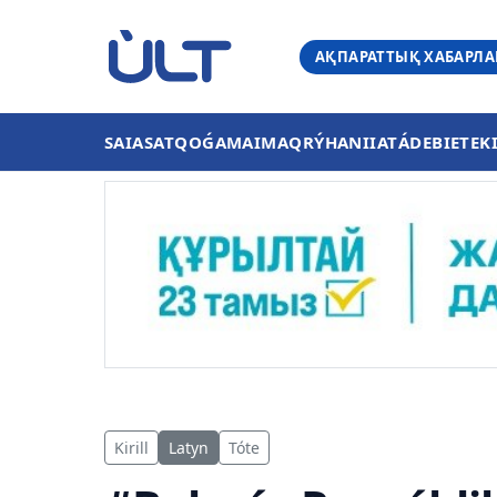
АҚПАРАТТЫҚ ХАБАРЛ
SAIASAT
QOǴAM
AIMAQ
RÝHANIIAT
ÁDEBIET
EK
Kirill
Latyn
Tóte