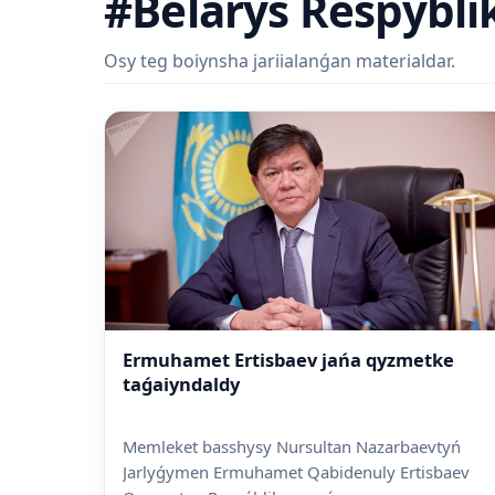
#Belarýs Respýbli
Osy teg boiynsha jariialanǵan materialdar.
Ermuhamet Ertisbaev jańa qyzmetke
taǵaiyndaldy
Memleket basshysy Nursultan Nazarbaevtyń
Jarlyǵymen Ermuhamet Qabidenuly Ertisbaev