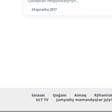
Qazaqstan Respýblikasynyń...
24 qarasha 2017
Saiasat
Qoǵam
Aimaq
Rýhaniia
ULT TV
Jumysshy mamandyqtar jyly!