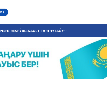
АМА
INSHI RESPÝBLIKA
ULT TARIHY
TAǴY