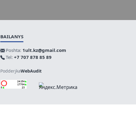
BAILANYS
Poshta:
1ult.kz@gmail.com
Tel:
+7 707 878 85 89
Podderjka
WebAudit