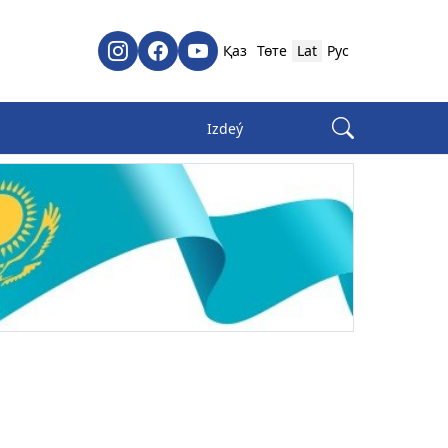
Қаз
Төте
Lat
Рус