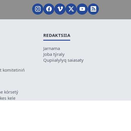
REDAKTSIIA
Jarnama
Joba týraly
Qupiialylyq saiasaty
 komitetiniń
e kórsetý
ikes kele
ń mazmunyna