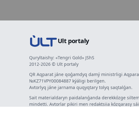
Ult portaly
Quryltaishy: «Tengri Gold» JShS
2012-2026 © Ult portaly
QR Aqparat jáne qoǵamdyq damý ministrligi Aqparat
№KZ71VPY00084887 kýáligi berilgen.
Avtorlyq jáne jarnama quqyqtary tolyq saqtalǵan.
Sait materialdaryn paidalanǵanda derekkózge siltem
mindetti. Avtorlar pikiri men redaktsiia kózqarasy sá
bermeýi múmkin. Jarnama men habarlandyrýlardy
jarnama berýshi jaýapty.