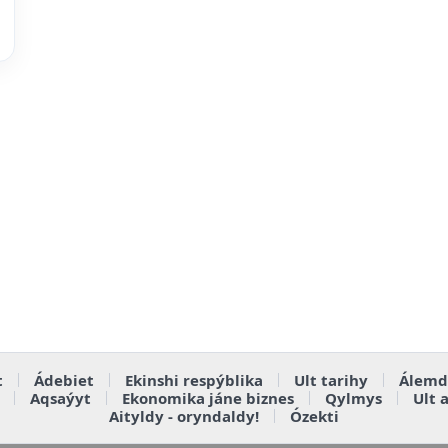
t
Ádebiet
Ekinshi respýblika
Ult tarihy
Álemd
Aqsaýyt
Ekonomika jáne biznes
Qylmys
Ult 
Aityldy - oryndaldy!
Ózekti