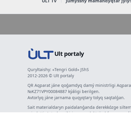
ULT TV
Jumysshy mamandyqtar jyly!
Ult portaly
Quryltaishy: «Tengri Gold» JShS
2012-2026 © Ult portaly
QR Aqparat jáne qoǵamdyq damý ministrligi Aqparat
№KZ71VPY00084887 kýáligi berilgen.
Avtorlyq jáne jarnama quqyqtary tolyq saqtalǵan.
Sait materialdaryn paidalanǵanda derekkózge siltem
mindetti. Avtorlar pikiri men redaktsiia kózqarasy sá
bermeýi múmkin. Jarnama men habarlandyrýlardy
jarnama berýshi jaýapty.