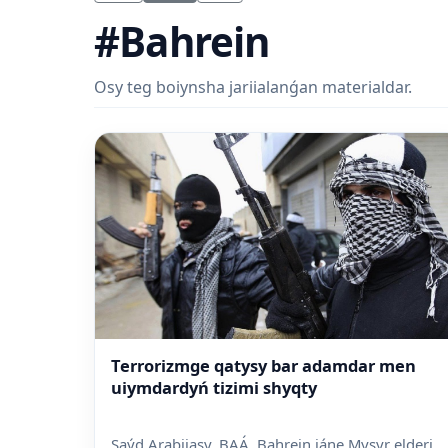
#Bahrein
Osy teg boiynsha jariialanǵan materialdar.
Terrorizmge qatysy bar adamdar men
uiymdardyń tizimi shyqty
Saýd Arabiiasy, BAÁ, Bahrein jáne Mysyr elderi