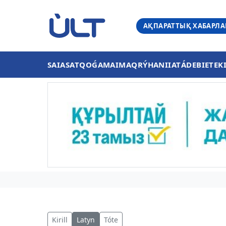
АҚПАРАТТЫҚ ХАБАРЛ
SAIASAT
QOǴAM
AIMAQ
RÝHANIIAT
ÁDEBIET
EK
Kirill
Latyn
Tóte