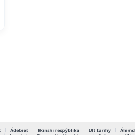
t
Ádebiet
Ekinshi respýblika
Ult tarihy
Álemd