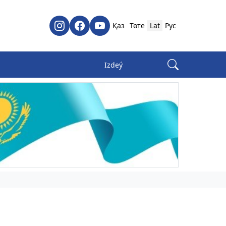
Қаз
Төте
Lat
Рус