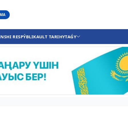
АМА
INSHI RESPÝBLIKA
ULT TARIHY
TAǴY