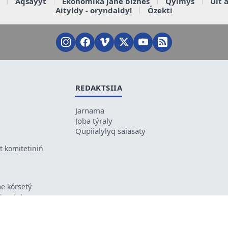
Aqsaýyt
Ekonomika jáne biznes
Qylmys
Ult 
Aityldy - oryndaldy!
Ózekti
REDAKTSIIA
Jarnama
Joba týraly
Qupiialylyq saiasaty
 komitetiniń
e kórsetý
ikes kele
ń mazmunyna