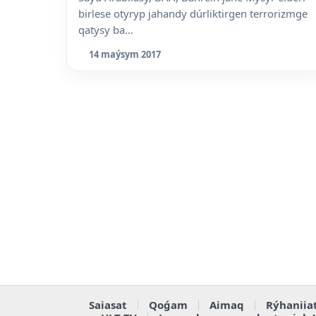
birlese otyryp jahandy dúrliktirgen terrorizmge
qatysy ba...
14 maýsym 2017
Saiasat
Qoǵam
Aimaq
Rýhaniia