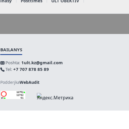
ainasy
Posttimes
ULT OBEKTIV
BAILANYS
Poshta:
1ult.kz@gmail.com
Tel:
+7 707 878 85 89
Podderjka
WebAudit