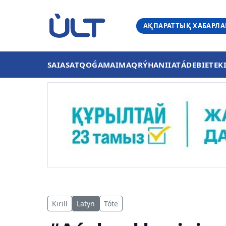
АҚПАРАТТЫҚ ХАБАРЛ
SAIASAT
QOǴAM
AIMAQ
RÝHANIIAT
ÁDEBIET
EK
Kirill
Latyn
Tóte