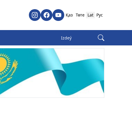
Қаз
Төте
Lat
Рус