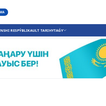
АМА
INSHI RESPÝBLIKA
ULT TARIHY
TAǴY