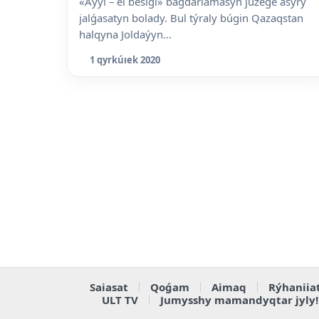
«Aýyl – el besigi» baǵdarlamasyn júzege asyrý
jalǵasatyn bolady. Bul týraly búgin Qazaqstan
halqyna Joldaýyn...
1 qyrkúıek 2020
Saiasat
Qoǵam
Aimaq
Rýhaniia
ULT TV
Jumysshy mamandyqtar jyly!