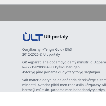
Ult portaly
Quryltaishy: «Tengri Gold» JShS
2012-2026 © Ult portaly
QR Aqparat jáne qoǵamdyq damý ministrligi Aqparat
№KZ71VPY00084887 kýáligi berilgen.
Avtorlyq jáne jarnama quqyqtary tolyq saqtalǵan.
Sait materialdaryn paidalanǵanda derekkózge siltem
mindetti. Avtorlar pikiri men redaktsiia kózqarasy sá
bermeýi múmkin. Jarnama men habarlandyrýlardy
jarnama berýshi jaýapty.