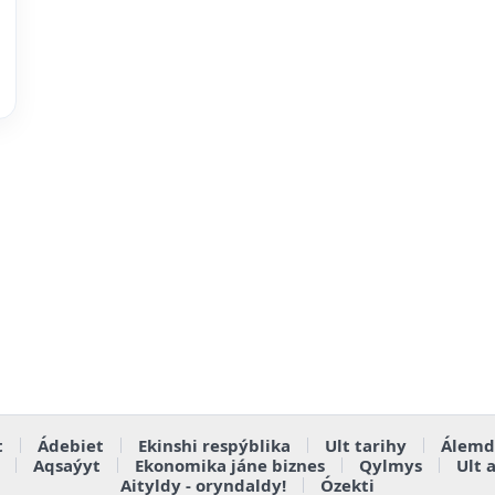
t
Ádebiet
Ekinshi respýblika
Ult tarihy
Álemd
Aqsaýyt
Ekonomika jáne biznes
Qylmys
Ult 
Aityldy - oryndaldy!
Ózekti