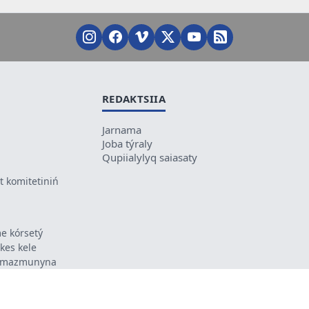
REDAKTSIIA
Jarnama
Joba týraly
Qupiialylyq saiasaty
 komitetiniń
e kórsetý
ikes kele
ń mazmunyna