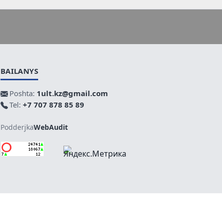
BAILANYS
Poshta:
1ult.kz@gmail.com
Tel:
+7 707 878 85 89
Podderjka
WebAudit