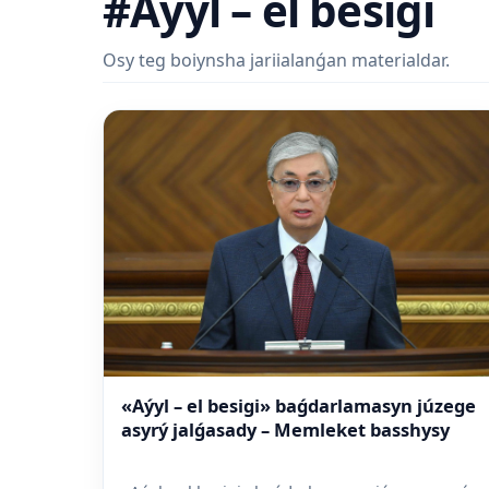
#Aýyl – el besigi
Osy teg boiynsha jariialanǵan materialdar.
«Aýyl – el besigi» baǵdarlamasyn júzege
asyrý jalǵasady – Memleket basshysy